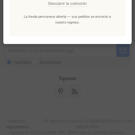
Descubrir la colección
Servicio al cliente
La tienda permanece abierta — sus pedidos se enviarán a
nuestro regreso.
Boletín
Suscribirse
Desuscribirse
Siguenos
Powered by
|
GR. Registered Company 124248001000 Número de IVA:
nopCommerce
GR800470000.
Copyright © 2026 ELENIANNA SMPC SPAIN. Todos los derechos reservados.