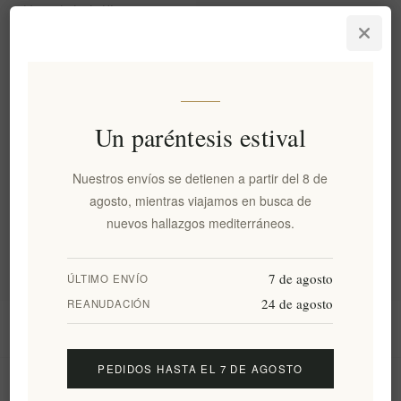
Mermelada de Higos
Ecológica - Navarino Icons
330gr
EL61
€11,70 excl impuestos
equivale a €35,45 por 1 kg(s)
Un paréntesis estival
Categorías
Nuestros envíos se detienen a partir del 8 de
agosto, mientras viajamos en busca de
nuevos hallazgos mediterráneos.
Etiquetas populares
7 de agosto
ÚLTIMO ENVÍO
24 de agosto
REANUDACIÓN
Información
PEDIDOS HASTA EL 7 DE AGOSTO
Mi cuenta