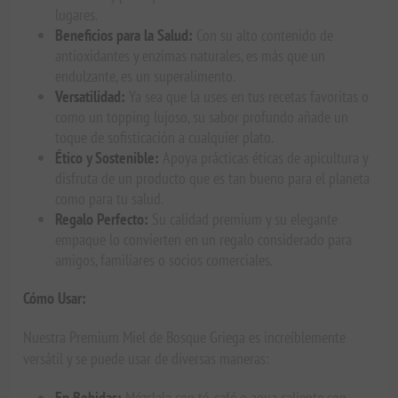
lugares.
Beneficios para la Salud:
Con su alto contenido de
antioxidantes y enzimas naturales, es más que un
endulzante, es un superalimento.
Versatilidad:
Ya sea que la uses en tus recetas favoritas o
como un topping lujoso, su sabor profundo añade un
toque de sofisticación a cualquier plato.
Ético y Sostenible:
Apoya prácticas éticas de apicultura y
disfruta de un producto que es tan bueno para el planeta
como para tu salud.
Regalo Perfecto:
Su calidad premium y su elegante
empaque lo convierten en un regalo considerado para
amigos, familiares o socios comerciales.
Cómo Usar:
Nuestra Premium Miel de Bosque Griega es increíblemente
versátil y se puede usar de diversas maneras:
En Bebidas:
Mézclala con té, café o agua caliente con