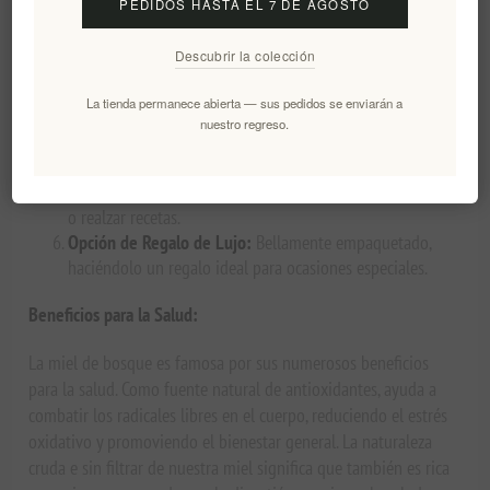
PEDIDOS HASTA EL 7 DE AGOSTO
Orgánica y Natural:
Libre de pesticidas, productos
químicos y aditivos, garantizando un producto puro.
Descubrir la colección
Perfil de Sabor Rico:
Notas profundas y terrosas con un
toque de hierbas silvestres y flores de los bosques
La tienda permanece abierta — sus pedidos se enviarán a
griegos.
nuestro regreso.
Denso en Nutrientes:
Lleno de enzimas, vitaminas y
minerales para beneficios de salud.
Uso Versátil:
Perfecto para endulzar té, verter sobre yogur
o realzar recetas.
Opción de Regalo de Lujo:
Bellamente empaquetado,
haciéndolo un regalo ideal para ocasiones especiales.
Beneficios para la Salud:
La miel de bosque es famosa por sus numerosos beneficios
para la salud. Como fuente natural de antioxidantes, ayuda a
combatir los radicales libres en el cuerpo, reduciendo el estrés
oxidativo y promoviendo el bienestar general. La naturaleza
cruda e sin filtrar de nuestra miel significa que también es rica