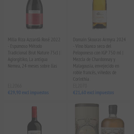
Milia Riza Azzardà Rosé 2022
Domain Skouras Armyra 2024
- Espumoso Método
- Vino blanco seco del
Tradicional Brut Nature 75cl |
Peloponeso con IGP 750 ml |
Agiorgitiko, La antigua
Mezcla de Chardonnay y
Nemea, 24 meses sobre lías
Malagousia, envejecido en
roble francés, viñedos de
Corinthia
EL2066
EL2070
€29,90 excl impuestos
€21,60 excl impuestos