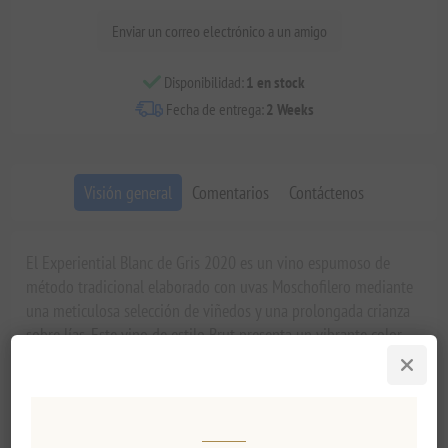
Enviar un correo electrónico a un amigo
Disponibilidad:
1 en stock
Fecha de entrega:
2 Weeks
Visión general
Comentarios
Contáctenos
El Experiential Blanc de Gris 2020 es un vino espumoso de
método tradicional elaborado con uvas Moschofilero mediante
una meticulosa selección de viñedos y una prolongada crianza
sobre lías. Este vino de estilo Brut presenta un vibrante color
pajizo con burbujas finas y persistentes, y un perfil aromático
complejo que equilibra notas botánicas, una elegante influencia
de roble y un delicado carácter de levadura. En boca, ofrece
riqueza, cremosidad y sutiles especias, con un final largo y