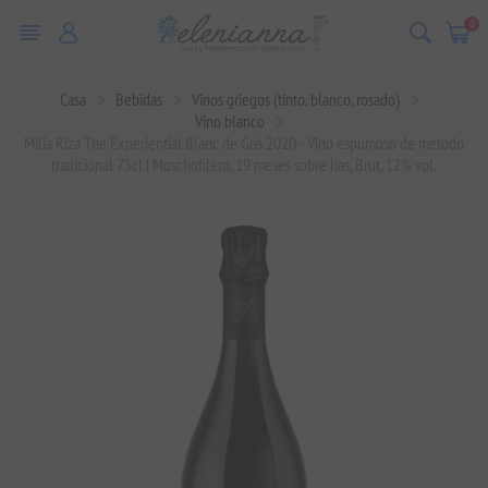
0
Casa
Bebidas
Vinos griegos (tinto, blanco, rosado)
Vino blanco
Milia Riza The Experiential Blanc de Gris 2020 - Vino espumoso de método
tradicional 75cl | Moschofilero, 19 meses sobre lías, Brut, 12% vol.