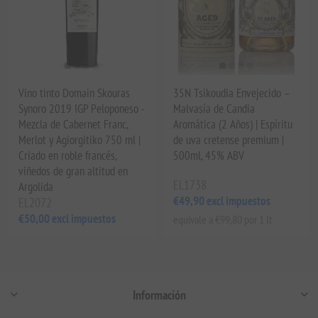
Vino tinto Domain Skouras
35N Tsikoudia Envejecido –
Synoro 2019 IGP Peloponeso -
Malvasía de Candia
Mezcla de Cabernet Franc,
Aromática (2 Años) | Espíritu
Merlot y Agiorgitiko 750 ml |
de uva cretense premium |
Criado en roble francés,
500ml, 45% ABV
viñedos de gran altitud en
EL1738
Argolida
€49,90 excl impuestos
EL2072
€50,00 excl impuestos
equivale a €99,80 por 1 lt
Información