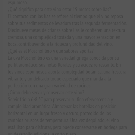
espumoso.
¿Qué significa para este vino estar 19 meses sobre lías?
El contacto con las lías se refiere al tiempo que el vino reposa
sobre sus sedimentos de levadura tras la segunda fermentación.
Diecinueve meses de crianza sobre lías le confieren una textura
cremosa, una complejidad tostada y una mayor sensación en
boca, contribuyendo a la riqueza y profundidad del vino.
¿Qué es el Moschofilero y qué sabores aporta?
La uva Moschofilero es una variedad griega conocida por su
perfil aromático, sus notas florales y su acidez refrescante. En
los vinos espumosos, aporta complejidad botánica, una frescura
vibrante y un delicado toque especiado que marida a la
perfección con una gran variedad de cocinas.
¿Cómo debo servir y conservar este vino?
Servir frío a 6-8 °C para preservar su fina efervescencia y
complejidad aromática. Almacenar las botellas en posición
horizontal en un lugar fresco y oscuro, protegido de los
cambios bruscos de temperatura. Una vez degollado, el vino
está listo para disfrutar, pero puede conservarse en bodega para
un desarrollo adicional a corto plazo.