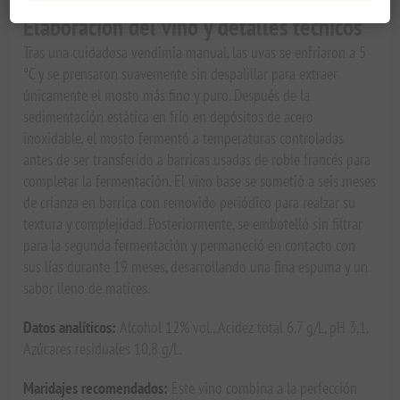
Elaboración del vino y detalles técnicos
Tras una cuidadosa vendimia manual, las uvas se enfriaron a 5
°C y se prensaron suavemente sin despalillar para extraer
únicamente el mosto más fino y puro. Después de la
sedimentación estática en frío en depósitos de acero
inoxidable, el mosto fermentó a temperaturas controladas
antes de ser transferido a barricas usadas de roble francés para
completar la fermentación. El vino base se sometió a seis meses
de crianza en barrica con removido periódico para realzar su
textura y complejidad. Posteriormente, se embotelló sin filtrar
para la segunda fermentación y permaneció en contacto con
sus lías durante 19 meses, desarrollando una fina espuma y un
sabor lleno de matices.
Datos analíticos:
Alcohol 12% vol., Acidez total 6,7 g/L, pH 3,1,
Azúcares residuales 10,8 g/L.
Maridajes recomendados:
Este vino combina a la perfección