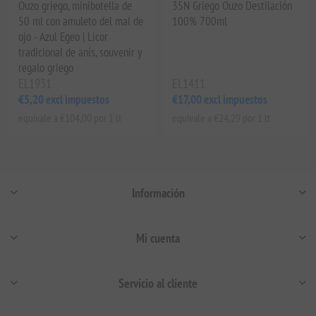
Ouzo griego, minibotella de
35N Griego Ouzo Destilación
50 ml con amuleto del mal de
100% 700ml
ojo - Azul Egeo | Licor
tradicional de anís, souvenir y
regalo griego
EL1931
EL1411
€5,20 excl impuestos
€17,00 excl impuestos
equivale a €104,00 por 1 lt
equivale a €24,29 por 1 lt
Información
Mi cuenta
Servicio al cliente