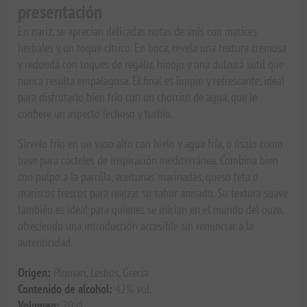
presentación
En nariz, se aprecian delicadas notas de anís con matices
herbales y un toque cítrico. En boca, revela una textura cremosa
y redonda con toques de regaliz, hinojo y una dulzura sutil que
nunca resulta empalagosa. El final es limpio y refrescante, ideal
para disfrutarlo bien frío con un chorrito de agua, que le
confiere un aspecto lechoso y turbio.
Sírvelo frío en un vaso alto con hielo y agua fría, o úsalo como
base para cócteles de inspiración mediterránea. Combina bien
con pulpo a la parrilla, aceitunas marinadas, queso feta o
mariscos frescos para realzar su sabor anisado. Su textura suave
también es ideal para quienes se inician en el mundo del ouzo,
ofreciendo una introducción accesible sin renunciar a la
autenticidad.
Origen:
Plomari, Lesbos, Grecia
Contenido de alcohol:
42% vol.
Volumen:
70 cl