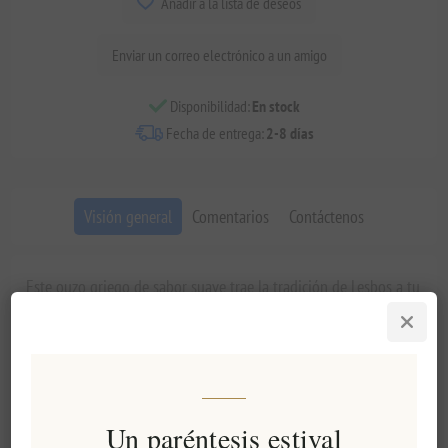
Añadir a la lista de deseos
Enviar un correo electrónico a un amigo
Disponibilidad:
En stock
Fecha de entrega:
2-8 días
Visión general
Comentarios
Contáctenos
Este ouzo griego de sabor suave trae la tradición de Lesbos a tu
copa con un carácter ultraligero que nunca sacrifica la
profundidad de su sabor. Elaborado en 1997 por expertos
destiladores en Plomari, este ouzo equilibra delicadas notas de
anís con la mineralidad del agua de manantial local, ofreciendo
una experiencia refinada para quienes aprecian la cultura del
aperitivo griego.
Un paréntesis estival