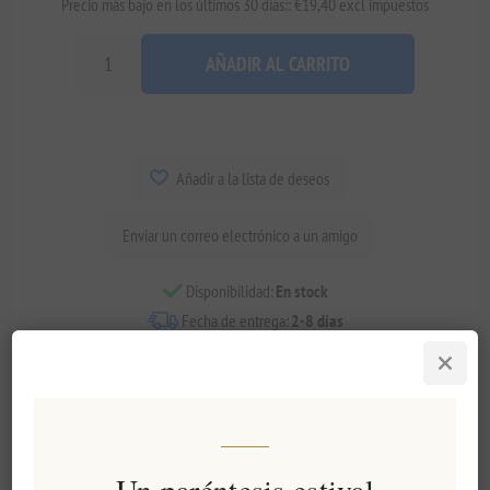
Precio más bajo en los últimos 30 días:: €19,40 excl impuestos
AÑADIR AL CARRITO
Añadir a la lista de deseos
Enviar un correo electrónico a un amigo
Disponibilidad:
En stock
Fecha de entrega:
2-8 días
Visión general
especificaciones
Comentarios
Contáctenos