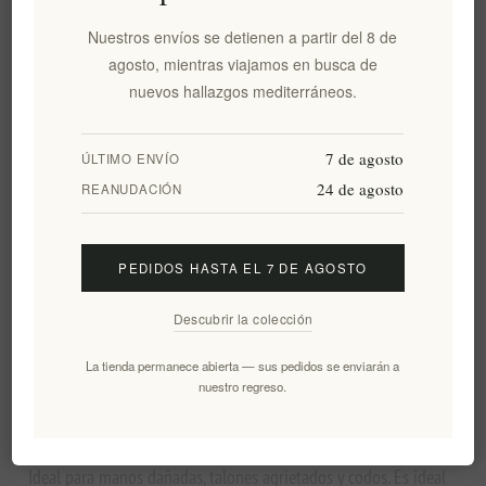
Notificarme cuando esté disponible
Nuestros envíos se detienen a partir del 8 de
Fecha de entrega:
2-8 días
agosto, mientras viajamos en busca de
nuevos hallazgos mediterráneos.
Visión general
Comentarios
Contáctenos
7 de agosto
ÚLTIMO ENVÍO
24 de agosto
REANUDACIÓN
Ungüento de Cera de Abeja Kyklopas
Hecho a mano con Aceite de Oliva Virgen Extra Kyklopas.
PEDIDOS HASTA EL 7 DE AGOSTO
¡Hecho a mano con aceite de oliva virgen extra Kyklopas!
Descubrir la colección
¡Productos increíbles!
La tienda permanece abierta — sus pedidos se enviarán a
La pomada es apta para todo el cuerpo.
nuestro regreso.
Ideal para pieles dañadas.
Ideal para manos dañadas, talones agrietados y codos. Es ideal