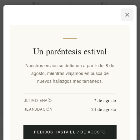
Pomada de Cera de Abejas
Pomada de Cera de Abejas
con Lavanda y Aceite de Oliva
con Manzanilla y Aceite de
Virgen Extra 50ml Kyklopas
Oliva Virgen Extra 50ml
Kyklopas
EL1189
EL1190
Un paréntesis estival
€18,00 excl impuestos
€18,00 excl impuestos
Nuestros envíos se detienen a partir del 8 de
Categorías
agosto, mientras viajamos en busca de
nuevos hallazgos mediterráneos.
Etiquetas populares
7 de agosto
ÚLTIMO ENVÍO
24 de agosto
REANUDACIÓN
Información
PEDIDOS HASTA EL 7 DE AGOSTO