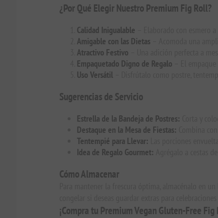
¿Por Qué Elegir Nuestro Premium Fig Roll?
Calidad Inigualable
– Elaborado con esmero a m
Amigable con las Dietas
– Acomoda una amplia g
Atractivo Festivo
– Una adición perfecta a mesa
Empaquetado Digno de Regalo
– El empaque li
Uso Versátil
– Disfrútalo como postre, tentempi
Sugerencias de Servicio
Estrella de la Bandeja de Postres:
Corta y colo
Destaque en la Mesa de Fiestas:
Combina con v
Tentempié para Llevar:
Las porciones envuelta
Idea de Regalo Gourmet:
Agrégalo a cestas de
Cómo Almacenar
Para mantener la frescura óptima, almacénalo en un
congelar si deseas guardar extras para celebraciones 
¡Compra tu Premium Vegan Gluten-Free Fig R