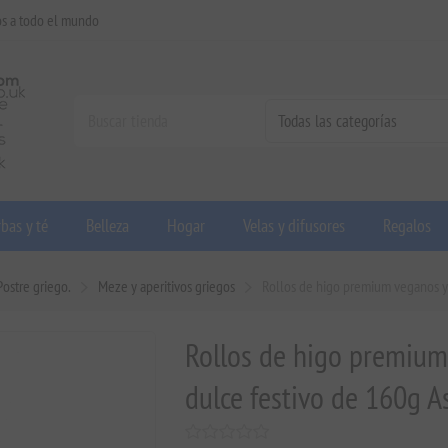
os a todo el mundo
bas y té
Belleza
Hogar
Velas y difusores
Regalos
Postre griego.
Meze y aperitivos griegos
Rollos de higo premium veganos y 
Rollos de higo premium 
dulce festivo de 160g A