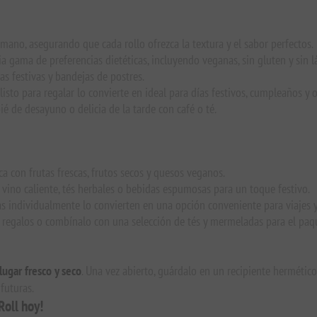
ano, asegurando que cada rollo ofrezca la textura y el sabor perfectos.
ama de preferencias dietéticas, incluyendo veganas, sin gluten y sin l
s festivas y bandejas de postres.
sto para regalar lo convierte en ideal para días festivos, cumpleaños y o
é de desayuno o delicia de la tarde con café o té.
ca con frutas frescas, frutos secos y quesos veganos.
ino caliente, tés herbales o bebidas espumosas para un toque festivo.
s individualmente lo convierten en una opción conveniente para viajes 
 regalos o combínalo con una selección de tés y mermeladas para el paqu
lugar fresco y seco
. Una vez abierto, guárdalo en un recipiente hermético
futuras.
oll hoy!