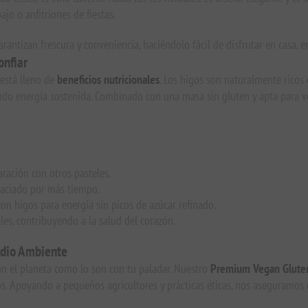
jo o anfitriones de fiestas.
rantizan frescura y conveniencia, haciéndolo fácil de disfrutar en casa, 
onfiar
 está lleno de
beneficios nutricionales
. Los higos son naturalmente ricos
ndo energía sostenida. Combinado con una masa sin gluten y apta para v
ración con otros pasteles.
saciado por más tiempo.
n higos para energía sin picos de azúcar refinado.
les, contribuyendo a la salud del corazón.
edio Ambiente
n el planeta como lo son con tu paladar. Nuestro
Premium Vegan Gluten
s. Apoyando a pequeños agricultores y prácticas éticas, nos aseguramos 