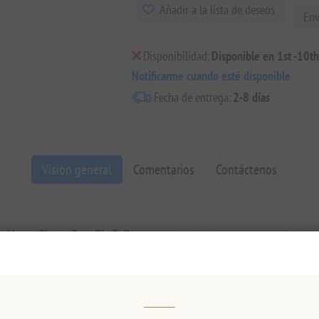
Añadir a la lista de deseos
Env
Disponibilidad:
Disponible en 1st -10t
Notificarme cuando esté disponible
Fecha de entrega:
2-8 días
Visión general
Comentarios
Contáctenos
 Vegan Gluten-Free Fig Roll
, un lujoso dulce elaborado para paladares
ica de higos madurados al sol con una masa suave y tierna que se derrite
mplemente dándote un capricho con algo extraordinario, nuestro rollo de 
 cubos de naranja, crujientes pistachos de Egina, arándanos y un toqu
champán frío o un cóctel espumoso y disfruta de la magia!