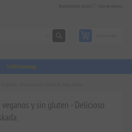
Registro
Inicia sesión
Lista de deseos
0 elementos
✨Gift Concierge
sin gluten - Delicioso dulce festivo de 160g Askada.
veganos y sin gluten - Delicioso
skada.