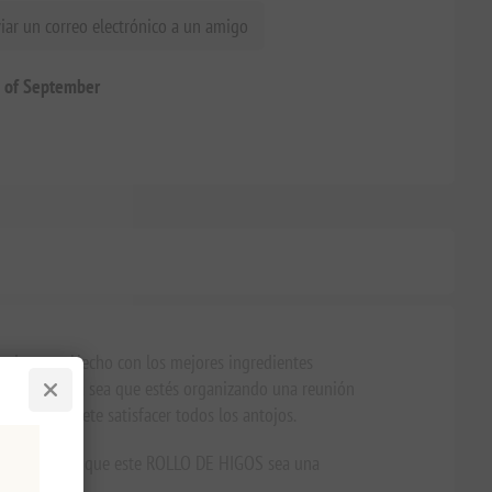
iar un correo electrónico a un amigo
h of September
 exigentes. Hecho con los mejores ingredientes
 en tu boca. Ya sea que estés organizando una reunión
higos promete satisfacer todos los antojos.
e de ron hacen que este ROLLO DE HIGOS sea una