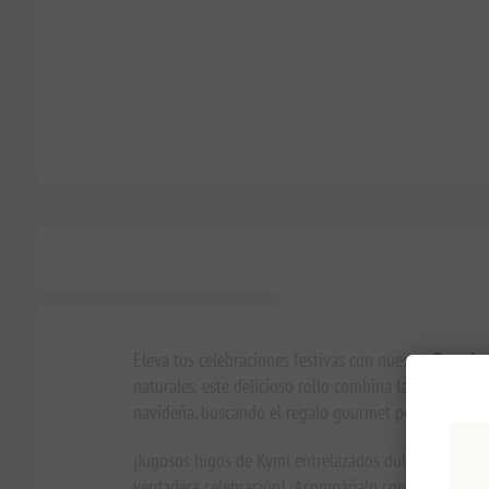
Eleva tus celebraciones festivas con nuestro
Premium
naturales, este delicioso rollo combina la dulzura r
navideña, buscando el regalo gourmet perfecto, o si
¡Jugosos higos de Kymi entrelazados dulcemente con
verdadera celebración! ¡Acompáñalo con un poco de 