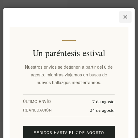
Rollos de higo premium
veganos y sin gluten -
Delicioso dulce festivo de
160g Askada.
EL1846
€6,40 excl impuestos
Un paréntesis estival
equivale a €40,00 por 1 kg(s)
Nuestros envíos se detienen a partir del 8 de
agosto, mientras viajamos en busca de
Categorías
nuevos hallazgos mediterráneos.
Etiquetas populares
7 de agosto
ÚLTIMO ENVÍO
24 de agosto
REANUDACIÓN
Información
PEDIDOS HASTA EL 7 DE AGOSTO