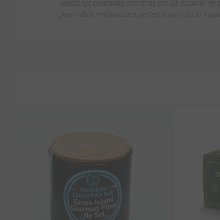
Realza tus creaciones culinarias con las escamas de s
puro sabor mediterráneo, perfectos para dar el toque