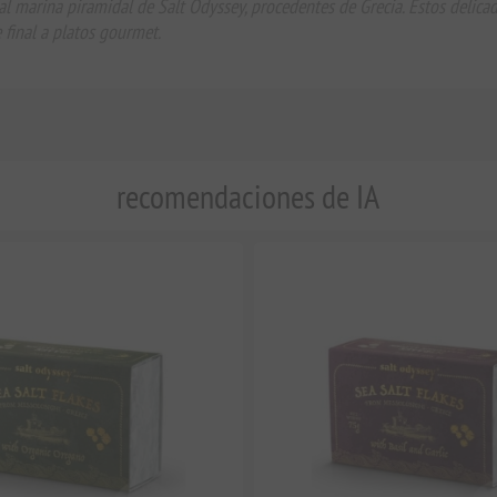
al marina piramidal de Salt Odyssey, procedentes de Grecia. Estos delica
 final a platos gourmet.
recomendaciones de IA