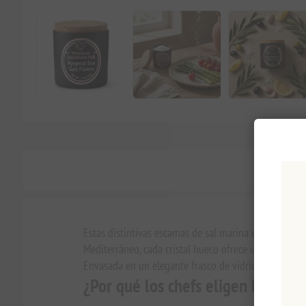
Estas distintivas escamas de sal marina en forma de
Mediterráneo, cada cristal hueco ofrece un crujido d
Envasada en un elegante frasco de vidrio con tapa de
¿Por qué los chefs eligen los cop