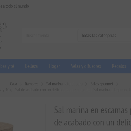
os a todo el mundo
bas y té
Belleza
Hogar
Velas y difusores
Regalos
Casa
fiambres
Sal marina natural pura
Sales gourmet
ey 40 g - Sal de acabado con un delicado toque crujiente | Sal marina griega medite
Sal marina en escamas p
de acabado con un delic