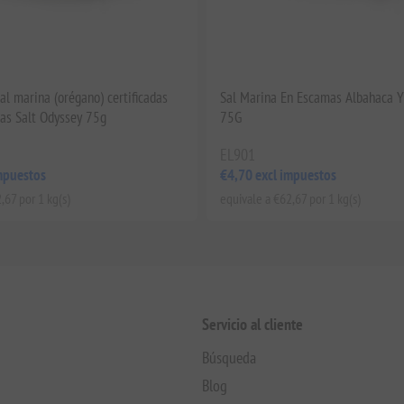
al marina (orégano) certificadas
Sal Marina En Escamas Albahaca Y
as Salt Odyssey 75g
75G
EL901
mpuestos
€4,70 excl impuestos
,67 por 1 kg(s)
equivale a €62,67 por 1 kg(s)
Servicio al cliente
Búsqueda
Blog