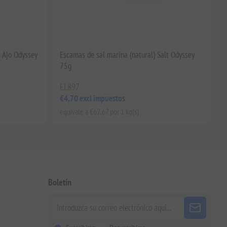
 Ajo Odyssey
Escamas de sal marina (natural) Salt Odyssey
75g
EL897
€4,70 excl impuestos
equivale a €62,67 por 1 kg(s)
Boletín