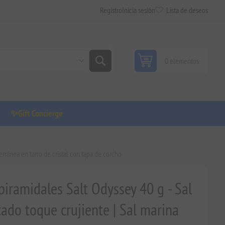
Registro
Inicia sesión
Lista de deseos
0 elementos
✨Gift Concierge
rránea en tarro de cristal con tapa de corcho
iramidales Salt Odyssey 40 g - Sal
ado toque crujiente | Sal marina