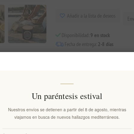
Añadir a la lista de deseos
Env
Disponibilidad:
9 en stock
Fecha de entrega:
2-8 días
Visión general
Comentarios
Contáctenos
Un paréntesis estival
 pirámide aportan un toque visual impactante y una textura refinada a ca
elicado que se disuelve suavemente en el paladar, liberando un sabor sal
Nuestros envíos se detienen a partir del 8 de agosto, mientras
 corcho tradicional, esta sal de acabado de 40 g está diseñada para pala
viajamos en busca de nuevos hallazgos mediterráneos.
os piramidales?