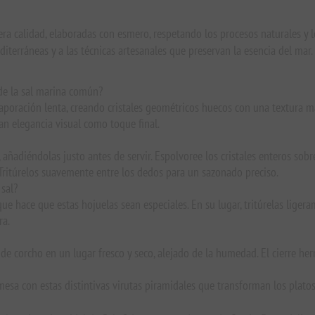
era calidad, elaboradas con esmero, respetando los procesos naturales y 
iterráneas y a las técnicas artesanales que preservan la esencia del mar.
 de la sal marina común?
oración lenta, creando cristales geométricos huecos con una textura más 
an elegancia visual como toque final.
ñadiéndolas justo antes de servir. Espolvoree los cristales enteros sobre 
 Tritúrelos suavemente entre los dedos para un sazonado preciso.
sal?
que hace que estas hojuelas sean especiales. En su lugar, tritúrelas lige
ra.
 de corcho en un lugar fresco y seco, alejado de la humedad. El cierre her
sa con estas distintivas virutas piramidales que transforman los plato