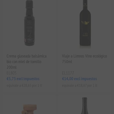
Crema glaseada balsámica
Viaje a Limnos Vino ecológico
bio con miel de tomillo
750ml
200ml
EL805
EL1177
€5,73 excl impuestos
€14,00 excl impuestos
equivale a €28,65 por 1 lt
equivale a €18,67 por 1 lt