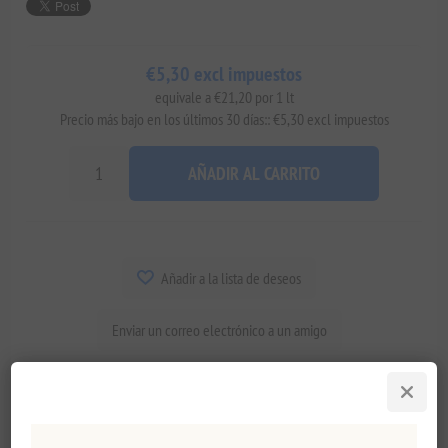
€5,30 excl impuestos
equivale a €21,20 por 1 lt
Precio más bajo en los últimos 30 días:: €5,30 excl impuestos
AÑADIR AL CARRITO
Añadir a la lista de deseos
Enviar un correo electrónico a un amigo
Disponibilidad:
En stock
Fecha de entrega:
2-8 días