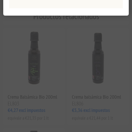
Productos relacionados
Crema Balsámica Bio 200ml
Crema balsámica Bio 200ml
EL803
EL806
€4,27 excl impuestos
€5,36 excl impuestos
equivale a €21,35 por 1 lt
equivale a €21,44 por 1 lt