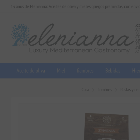
13 años de Elenianna: Aceites de oliva y mieles griegos premiados, con enví
Aceite de oliva
Miel
fiambres
Bebidas
Hier
Casa
fiambres
Pastas y ce