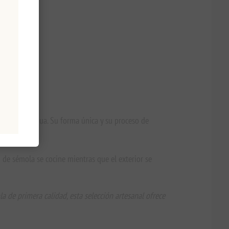
 calidad y agua. Su forma única y su proceso de
o de sémola se cocine mientras que el exterior se
 de primera calidad, esta selección artesanal ofrece