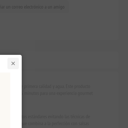
iar un correo electrónico a un amigo
os
on sémola de primera calidad y agua. Este producto
fección en 13-15 minutos para una experiencia gourmet
ri mantiene estos estándares evitando las técnicas de
do proteico que combina a la perfección con salsas