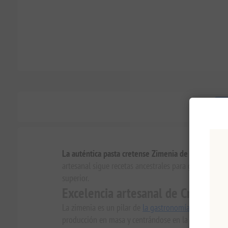
V
La auténtica pasta cretense Zimenia de Maggiri
es u
artesanal sigue recetas ancestrales para garantizar 
superior.
Excelencia artesanal de Creta
La zimenia es un pilar de
la gastronomía griega
, que
producción en masa y centrándose en la calidad de l