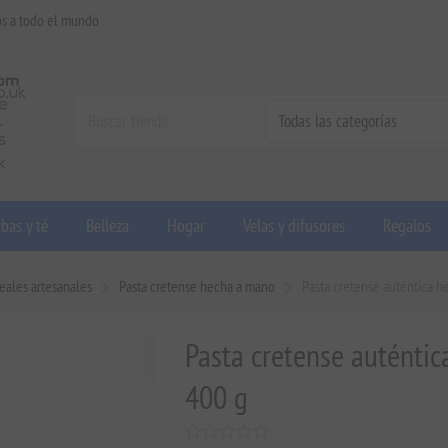
os a todo el mundo
bas y té
Belleza
Hogar
Velas y difusores
Regalos
reales artesanales
Pasta cretense hecha a mano
Pasta cretense auténtica 
Pasta cretense auténti
400 g