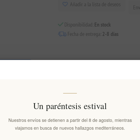
Añadir a la lista de deseos
Env
Disponibilidad:
En stock
Fecha de entrega:
2-8 días
isión general
especificaciones
Comentarios
Contácten
na pasta tradicional hecha a mano en Creta, elaborada exclusivamente c
una textura rica y un auténtico sabor mediterráneo, cociéndose a la per
Un paréntesis estival
Nuestros envíos se detienen a partir del 8 de agosto, mientras
 representa las tradiciones culinarias rústicas de la isla de Creta. Maggi
viajamos en busca de nuevos hallazgos mediterráneos.
as materias primas. El resultado es una pasta de sémola con alto conteni