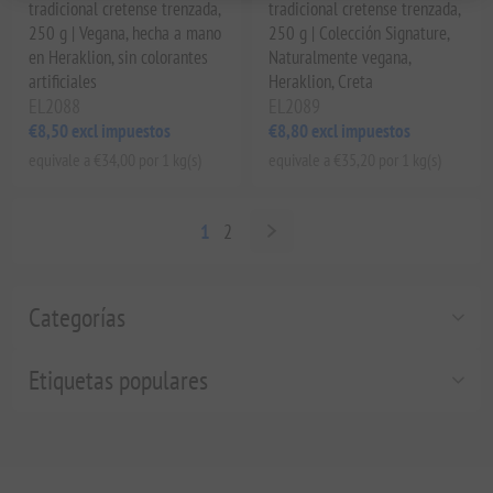
tradicional cretense trenzada,
tradicional cretense trenzada,
250 g | Vegana, hecha a mano
250 g | Colección Signature,
en Heraklion, sin colorantes
Naturalmente vegana,
artificiales
Heraklion, Creta
EL2088
EL2089
€8,50 excl impuestos
€8,80 excl impuestos
equivale a €34,00 por 1 kg(s)
equivale a €35,20 por 1 kg(s)
1
2
Categorías
Etiquetas populares