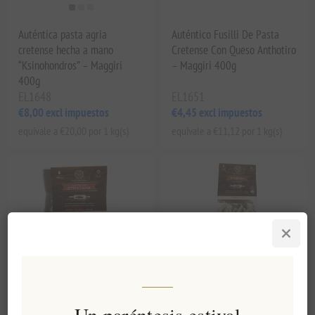
Auténtica pasta agria
Auténtico Fusilli De Pasta
cretense hecha a mano
Cretense Con Queso Anthotiro
“Ksinohondros” – Maggiri
– Maggiri 400g
400g
EL1648
EL1651
€8,00 excl impuestos
€4,45 excl impuestos
equivale a €20,00 por 1 kg(s)
equivale a €11,12 por 1 kg(s)