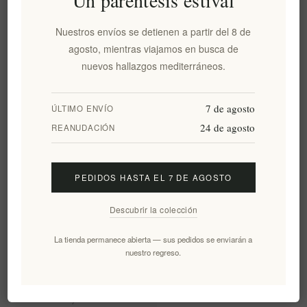
Un paréntesis estival
Auténtica pasta Striftaria
Pasta cretense auténtica
hecha a mano en Creta
hecha a mano Maggiri
Nuestros envíos se detienen a partir del 8 de
(giratorios tradicionales)–
Zimenia 400 g
agosto, mientras viajamos en busca de
Maggiri 400g
EL1659
EL1661
nuevos hallazgos mediterráneos.
€4,25 excl impuestos
€4,45 excl impuestos
equivale a €10,62 por 1 kg(s)
equivale a €11,12 por 1 kg(s)
7 de agosto
ÚLTIMO ENVÍO
24 de agosto
REANUDACIÓN
PEDIDOS HASTA EL 7 DE AGOSTO
Descubrir la colección
La tienda permanece abierta — sus pedidos se enviarán a
nuestro regreso.
Maggiri Striftaria con pasta
Maggiri Striftaria con hinojo y
de aceitunas y tomate - Pasta
aceite de oliva - Pasta