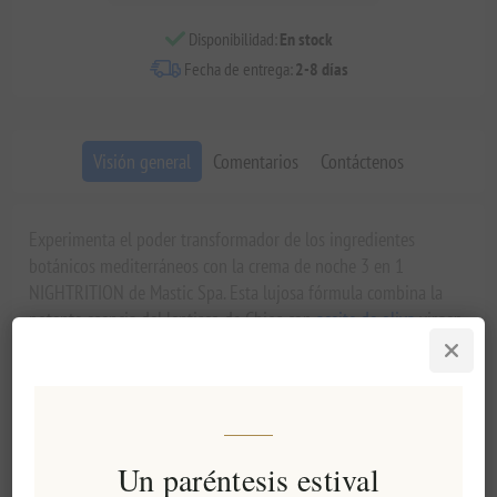
Disponibilidad:
En stock
Fecha de entrega:
2-8 días
Visión general
Comentarios
Contáctenos
Experimenta el poder transformador de los ingredientes
botánicos mediterráneos con la crema de noche 3 en 1
NIGHTRITION de Mastic Spa. Esta lujosa fórmula combina la
potente esencia del lentisco de Chios con
aceite de oliva
virgen
extra para una renovación completa de la piel durante la noche.
Mientras duermes, esta crema nutritiva repone los elementos
esenciales perdidos durante el día, activando los mecanismos
naturales de reparación de la piel para una tez visiblemente
más firme y suave por la mañana.
Un paréntesis estival
Principales ventajas y características