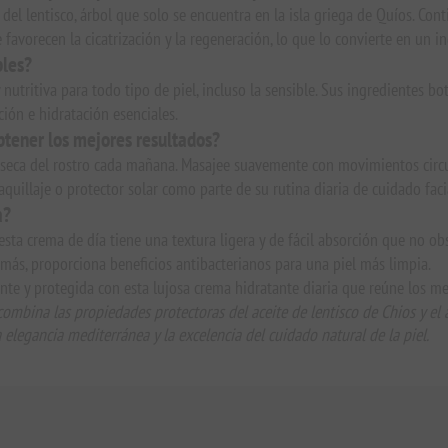
a del lentisco, árbol que solo se encuentra en la isla griega de Quíos. C
e favorecen la cicatrización y la regeneración, lo que lo convierte en un i
bles?
nutritiva para todo tipo de piel, incluso la sensible. Sus ingredientes bo
ción e hidratación esenciales.
btener los mejores resultados?
y seca del rostro cada mañana. Masajee suavemente con movimientos circ
uillaje o protector solar como parte de su rutina diaria de cuidado faci
a?
 esta crema de día tiene una textura ligera y de fácil absorción que no obs
emás, proporciona beneficios antibacterianos para una piel más limpia.
nte y protegida con esta lujosa crema hidratante diaria que reúne los me
combina las propiedades protectoras del aceite de lentisco de Chios y el 
a elegancia mediterránea y la excelencia del cuidado natural de la piel.