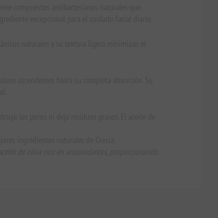
ontiene compuestos antibacterianos naturales que
ngrediente excepcional para el cuidado facial diario.
tánicos naturales y su textura ligera minimizan el
ulares ascendentes hasta su completa absorción. Su
al.
truye los poros ni deja residuos grasos. El aceite de
jores ingredientes naturales de Grecia.
aceite de oliva rico en antioxidantes, proporcionando