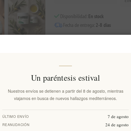
Env
Disponibilidad:
En stock
Fecha de entrega:
2-8 días
Visión general
Comentarios
Contáctenos
Un paréntesis estival
 combina la sabiduría ancestral de la botánica griega con la ciencia mo
Nuestros envíos se detienen a partir del 8 de agosto, mientras
va, esta suave crema proporciona una hidratación esencial a la vez que cre
viajamos en busca de nuevos hallazgos mediterráneos.
cas
7 de agosto
ÚLTIMO ENVÍO
24 de agosto
REANUDACIÓN
e Quíos, conocido por sus propiedades antibacterianas y protectoras.