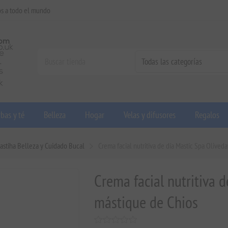
os a todo el mundo
bas y té
Belleza
Hogar
Velas y difusores
Regalos
astiha Belleza y Cuidado Bucal
Crema facial nutritiva de día Mastic Spa Olived
Crema facial nutritiva 
mástique de Chios