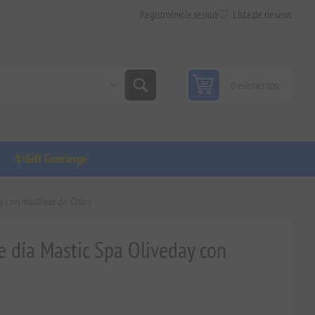
Registro
Inicia sesión
Lista de deseos
0 elementos
✨Gift Concierge
ay con mástique de Chios
de día Mastic Spa Oliveday con