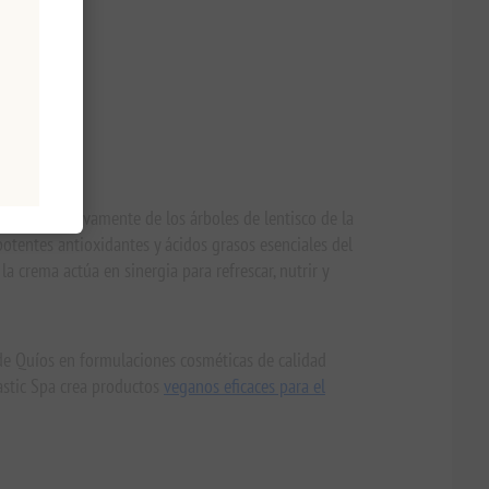
chado exclusivamente de los árboles de lentisco de la
potentes antioxidantes y ácidos grasos esenciales del
la crema actúa en sinergia para refrescar, nutrir y
 de Quíos en formulaciones cosméticas de calidad
Mastic Spa crea productos
veganos eficaces para el