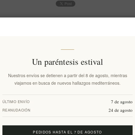
€20,00 excl impuestos
Precio más bajo en los últimos 30 días:: 
AÑADIR AL CARRITO
Un paréntesis estival
Añadir a la lista de deseos
Nuestros envíos se detienen a partir del 8 de agosto, mientras
Env
viajamos en busca de nuevos hallazgos mediterráneos.
Fecha de entrega:
2-8 días
7 de agosto
ÚLTIMO ENVÍO
24 de agosto
REANUDACIÓN
isión general
especificaciones
Comentarios
Contácten
PEDIDOS HASTA EL 7 DE AGOSTO