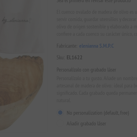
Sea el primero en revisar este producto
El cuenco ovalado de madera de olivo es u
servir comida, guardar utensilios y decor
olivo de origen sostenible y elaborado a m
confiere a cada cuenco su carácter único, 
Fabricante:
elenianna S.M.P.C
Sku:
EL1622
Personalízalo con grabado láser
Personalízalo a tu gusto. Añade un nombr
artesanal de madera de olivo: ideal para b
significado. Cada grabado queda permanen
natural.
No personalization (default, free)
Añadir grabado láser