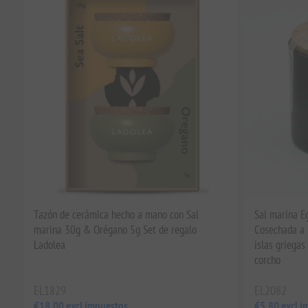
Tazón de cerámica hecho a mano con Sal
Sal marina Eg
marina 30g & Orégano 5g Set de regalo
Cosechada a 
Ladolea
islas griegas
corcho
EL1829
EL2082
€18,00 excl impuestos
€5,80 excl i