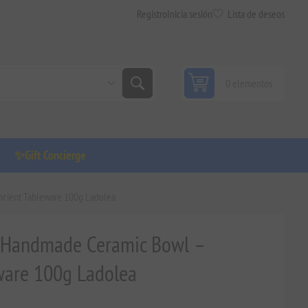
Registro
Inicia sesión
Lista de deseos
0 elementos
✨Gift Concierge
ncient Tableware 100g Ladolea
in Handmade Ceramic Bowl –
ware 100g Ladolea