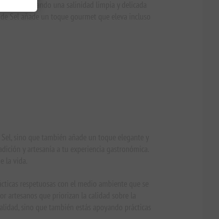
aladar, liberando una salinidad limpia y delicada
ur de Sel añade un toque gourmet que eleva incluso
 Sel, sino que también añade un toque elegante y
adición y artesanía a tu experiencia gastronómica.
e la vida.
rácticas respetuosas con el medio ambiente que se
r artesanos que priorizan la calidad sobre la
alidad, sino que también estás apoyando prácticas