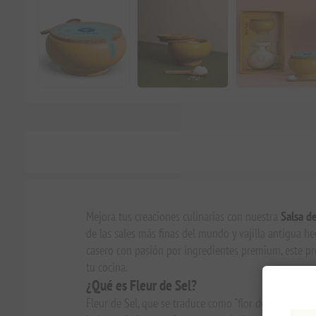
Mejora tus creaciones culinarias con nuestra
Salsa d
de las sales más finas del mundo y vajilla antigua h
casero con pasión por ingredientes premium, este pr
tu cocina.
¿Qué es Fleur de Sel?
Fleur de Sel, que se traduce como "flor de sal", es un