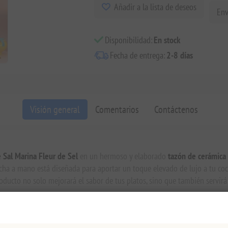
Añadir a la lista de deseos
Env
Disponibilidad:
En stock
Fecha de entrega:
2-8 días
Visión general
Comentarios
Contáctenos
e Sal Marina Fleur de Sel
en un hermoso y elaborado
tazón de cerámica
echa a mano está diseñada para aportar un toque elevado de lujo a tu co
oducto no solo mejorará el sabor de tus platos, sino que también servir
a sal marina rara y delicada conocida por su textura ligera y escamosa y s