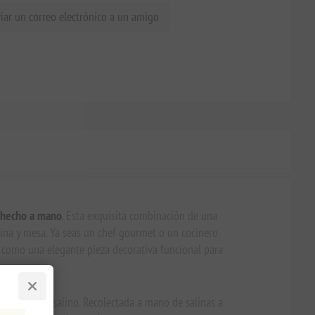
iar un correo electrónico a un amigo
 hecho a mano
. Esta exquisita combinación de una
cina y mesa. Ya seas un chef gourmet o un cocinero
á como una elegante pieza decorativa funcional para
u sutil sabor salino. Recolectada a mano de salinas a