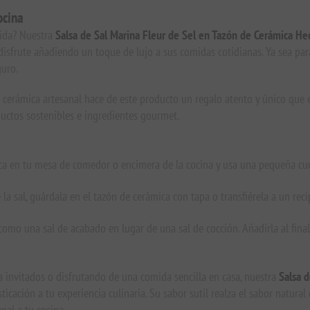
ocina
mida? Nuestra
Salsa de Sal Marina Fleur de Sel en Tazón de Cerámica H
e disfrute añadiendo un toque de lujo a sus comidas cotidianas. Ya sea pa
uro.
cerámica artesanal hace de este producto un regalo atento y único que e
oductos sostenibles e ingredientes gourmet.
a en tu mesa de comedor o encimera de la cocina y usa una pequeña cucha
 la sal, guárdala en el tazón de cerámica con tapa o transfiérela a un re
 como una sal de acabado en lugar de una sal de cocción. Añadirla al final
 invitados o disfrutando de una comida sencilla en casa, nuestra
Salsa 
ticación a tu experiencia culinaria. Su sabor sutil realza el sabor natura
al a tu cocina.