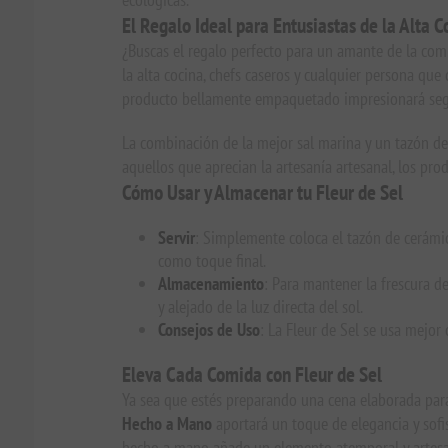
El Regalo Ideal para Entusiastas de la Alta C
¿Buscas el regalo perfecto para un amante de la co
la alta cocina, chefs caseros y cualquier persona qu
producto bellamente empaquetado impresionará seg
La combinación de la mejor sal marina y un tazón de 
aquellos que aprecian la artesanía artesanal, los pr
Cómo Usar y Almacenar tu Fleur de Sel
Servir
: Simplemente coloca el tazón de cerámic
como toque final.
Almacenamiento
: Para mantener la frescura de
y alejado de la luz directa del sol.
Consejos de Uso
: La Fleur de Sel se usa mejor
Eleva Cada Comida con Fleur de Sel
Ya sea que estés preparando una cena elaborada para
Hecho a Mano
aportará un toque de elegancia y sofis
hecho a mano añade un elemento atemporal y artesan