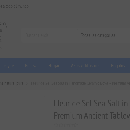
os a todo el mundo
bas y té
Belleza
Hogar
Velas y difusores
Regalos
na natural pura
Fleur de Sel Sea Salt in Handmade Ceramic Bowl – Premium A
Fleur de Sel Sea Salt 
Premium Ancient Table