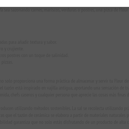
cabado. Sus cristales ligeros y escamosos se disuelven lentamente en el p
 Ya sea sazonando carnes, mariscos, verduras o postres, una pizca de Fle
sadas para añadir textura y sabor.
o y crujiente.
tros postres con un toque de salinidad.
 pizzas.
o solo proporciona una forma práctica de almacenar y servir tu Fleur de
el tazón está inspirado en vajilla antigua, aportando una sensación de tr
ida, chefs caseros y cualquier persona que aprecie las cosas más finas d
roducen utilizando métodos sostenibles. La sal se recolecta utilizando p
s que el tazón de cerámica se elabora a partir de materiales naturales po
ilidad garantiza que no solo estás disfrutando de un producto de alta c