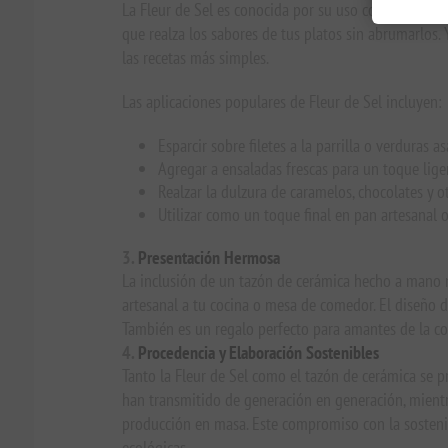
La Fleur de Sel es conocida por su uso como sal de a
que realza los sabores de tus platos sin abrumarlos.
las recetas más simples.
Las aplicaciones populares de Fleur de Sel incluyen:
Esparcir sobre filetes a la parrilla o verduras a
Agregar a ensaladas frescas para un toque liger
Realzar la dulzura de caramelos, chocolates y o
Utilizar como un toque final en pan artesanal o
3.
Presentación Hermosa
La inclusión de un tazón de cerámica hecho a mano n
artesanal a tu cocina o mesa de comedor. El diseño d
También es un regalo perfecto para amantes de la com
4.
Procedencia y Elaboración Sostenibles
Tanto la Fleur de Sel como el tazón de cerámica se p
han transmitido de generación en generación, mientra
producción en masa. Este compromiso con la sostenib
ecológicas.