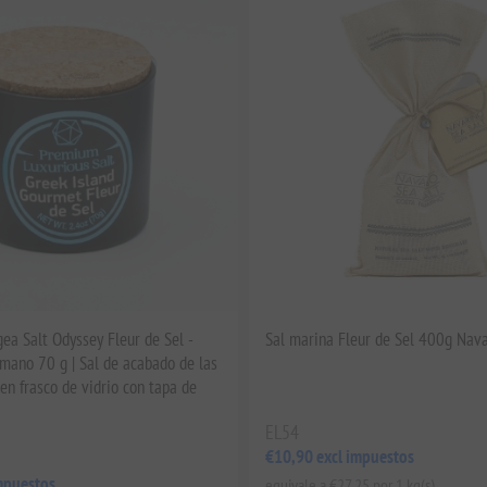
ea Salt Odyssey Fleur de Sel -
Sal marina Fleur de Sel 400g Nava
mano 70 g | Sal de acabado de las
 en frasco de vidrio con tapa de
EL54
€10,90 excl impuestos
mpuestos
equivale a €27,25 por 1 kg(s)