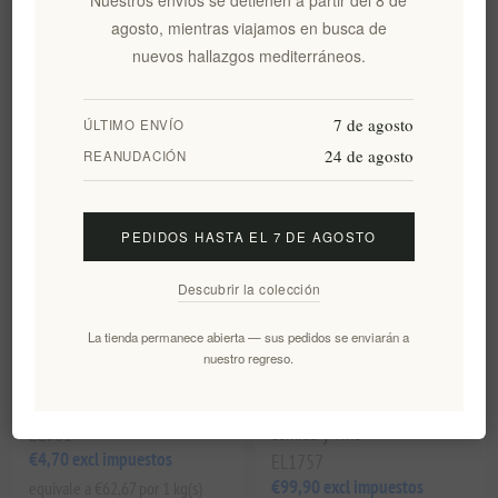
orgánicas Salt Odyssey 75g
agosto, mientras viajamos en busca de
EL897
EL899
nuevos hallazgos mediterráneos.
€4,70 excl impuestos
€4,70 excl impuestos
equivale a €62,67 por 1 kg(s)
equivale a €62,67 por 1 kg(s)
7 de agosto
ÚLTIMO ENVÍO
24 de agosto
REANUDACIÓN
PEDIDOS HASTA EL 7 DE AGOSTO
Descubrir la colección
La tienda permanece abierta — sus pedidos se enviarán a
nuestro regreso.
Sal Marina En Escamas
Caja navideña griega de lujo
Albahaca Y Ajo Odyssey 75G
Elenianna | Cesta gourmet de
EL901
comida y vino
€4,70 excl impuestos
EL1757
€99,90 excl impuestos
equivale a €62,67 por 1 kg(s)