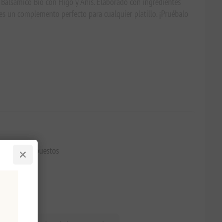
o Balsámico Bio con Higo y Anís. Elaborado con ingredientes
s un complemento perfecto para cualquier platillo. ¡Pruébalo
5,20 excl impuestos