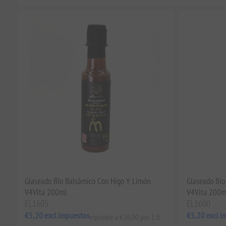
Glaseado Bio Balsámico Con Higo Y Limón
Glaseado Bio
V4Vita 200ml
V4Vita 200m
EL1605
EL1600
€5,20 excl impuestos
€5,20 excl i
equivale a €26,00 por 1 lt