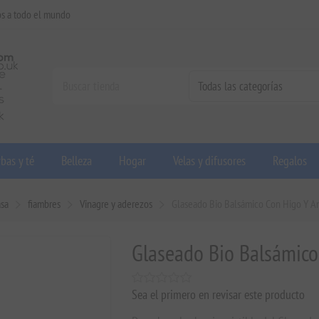
os a todo el mundo
bas y té
Belleza
Hogar
Velas y difusores
Regalos
asa
fiambres
Vinagre y aderezos
Glaseado Bio Balsámico Con Higo Y A
Glaseado Bio Balsámico
Sea el primero en revisar este producto