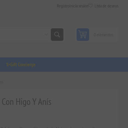
Registro
Inicia sesión
Lista de deseos
0 elementos
✨Gift Concierge
nís
 Con Higo Y Anís