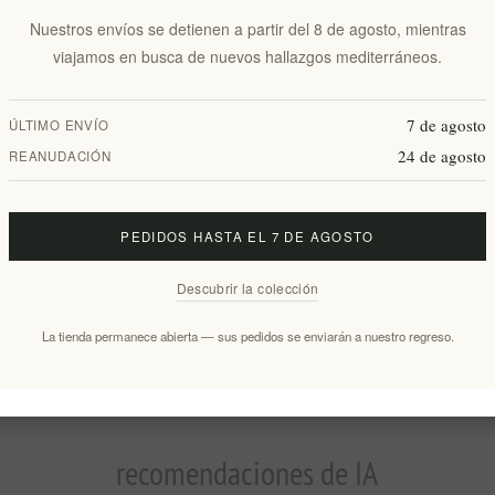
Env
Nuestros envíos se detienen a partir del 8 de agosto, mientras
viajamos en busca de nuevos hallazgos mediterráneos.
Fecha de entrega:
2-8 días
7 de agosto
ÚLTIMO ENVÍO
24 de agosto
REANUDACIÓN
Visión general
Comentarios
Contáctenos
PEDIDOS HASTA EL 7 DE AGOSTO
unidad de conocer la cocina del Mediterráneo oriental. Un producto 100
Descubrir la colección
e seguro hará fieles amigos. ¡Pruébelo en mariscos, tablas de queso, pesc
La tienda permanece abierta — sus pedidos se enviarán a nuestro regreso.
recomendaciones de IA