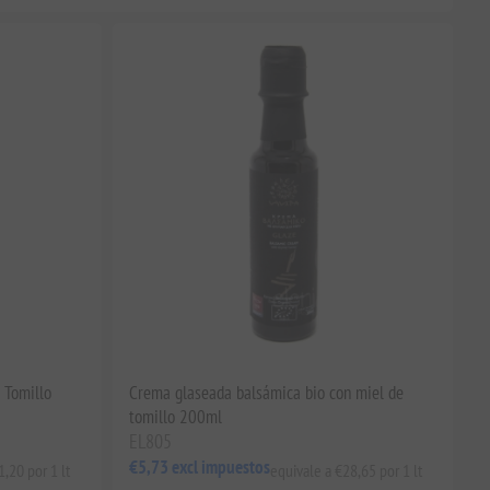
 Tomillo
Crema glaseada balsámica bio con miel de
tomillo 200ml
EL805
€5,73 excl impuestos
,20 por 1 lt
equivale a €28,65 por 1 lt