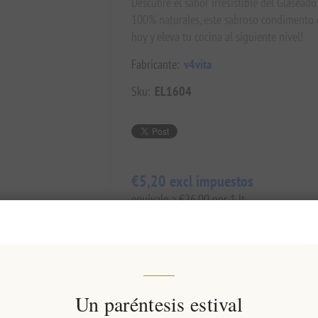
Descubre el sabor irresistible del Glasead
100% naturales, este sabroso condimento e
hoy y eleva tu cocina al siguiente nivel!
Fabricante:
v4vita
Sku:
EL1604
€5,20 excl impuestos
equivale a €26,00 por 1 lt
Precio más bajo en los últimos 30 días:: €
AÑADIR AL CARRITO
Un paréntesis estival
Añadir a la lista de deseos