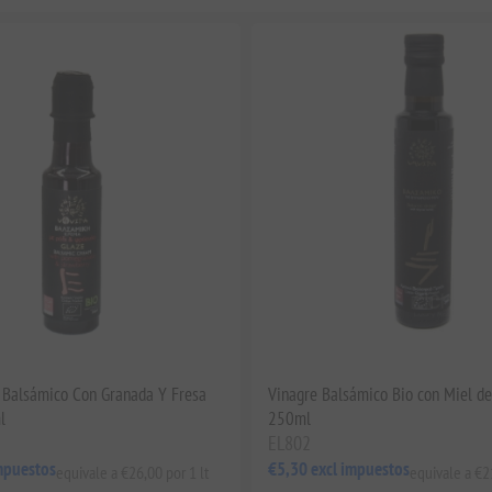
 Balsámico Con Granada Y Fresa
Vinagre Balsámico Bio con Miel de
l
250ml
EL802
mpuestos
€5,30 excl impuestos
equivale a €26,00 por 1 lt
equivale a €21