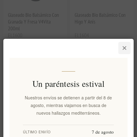
Glaseado Bio Balsámico Con
Glaseado Bio Balsámico Con
Granada Y Fresa V4Vita
Higo Y Anís
200ml
EL1600
EL1604
€5,20 excl impuestos
€5,20 excl impuestos
equivale a €26,00 por 1 lt
equivale a €26,00 por 1 lt
Un paréntesis estival
Nuestros envíos se detienen a partir del 8 de
agosto, mientras viajamos en busca de
nuevos hallazgos mediterráneos.
7 de agosto
Glaseado Bio Balsámico Con
ÚLTIMO ENVÍO