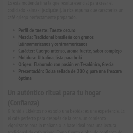
Es esta molienda fina la que resulta esencial para crear el
codiciado kaimaki (καϊμάκι), la rica espuma que caracteriza un
café griego perfectamente preparado.
Perfil de tueste: Tueste oscuro
Mezcla: Tradicional brasileña con granos
latinoamericanos y centroamericanos
Carácter: Cuerpo intenso, aroma fuerte, sabor complejo
Molidura: Ultrafina, lista para briki
Origen: Elaborado con pasión en Tesalónica, Grecia
Presentación: Bolsa sellada de 200 g para una frescura
óptima
Un auténtico ritual para tu hogar
(Confianza)
Kifonidis Eklektos no es solo una bebida; es una experiencia. Es
el café perfecto para después de la cena, un comienzo
vigorizante para la mañana o la base ideal para una lectura
tradicional de café griego. Como fuente global de confianza de