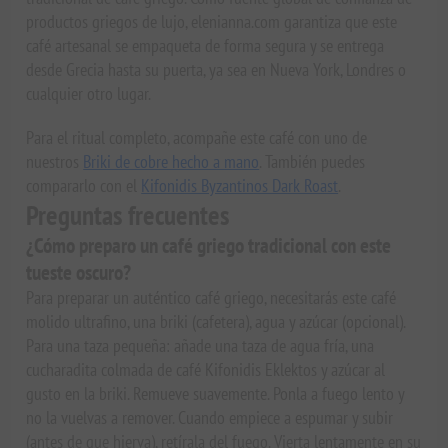
productos griegos de lujo, elenianna.com garantiza que este
café artesanal se empaqueta de forma segura y se entrega
desde Grecia hasta su puerta, ya sea en Nueva York, Londres o
cualquier otro lugar.
Para el ritual completo, acompañe este café con uno de
nuestros
Briki de cobre hecho a mano
. También puedes
compararlo con el
Kifonidis Byzantinos Dark Roast
.
Preguntas frecuentes
¿Cómo preparo un café griego tradicional con este
tueste oscuro?
Para preparar un auténtico café griego, necesitarás este café
molido ultrafino, una briki (cafetera), agua y azúcar (opcional).
Para una taza pequeña: añade una taza de agua fría, una
cucharadita colmada de café Kifonidis Eklektos y azúcar al
gusto en la briki. Remueve suavemente. Ponla a fuego lento y
no la vuelvas a remover. Cuando empiece a espumar y subir
(antes de que hierva), retírala del fuego. Vierta lentamente en su