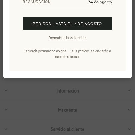
24 de agosto
REANUDACIÓN
3 x 500ml 35N
EL1733
€92,00 excl impuestos
PEDIDOS HASTA EL 7 DE AGOSTO
Descubrir la colección
Categorías
La tienda permanece abierta — sus pedidos se enviarán a
Etiquetas populares
nuestro regreso.
Información
Mi cuenta
Servicio al cliente