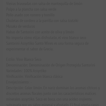
Vieiras braseadas con salsa de mantequilla de limón
Pulpo a la plancha con salsa verde
Pollo asado con romero y tomillo
Chuletas de cordero a la parrilla con salsa tzatziki
Musaka de verduras
Habas de Santorini con aceite de oliva y limón
No importa cómo elijas disfrutarlo, el vino blanco seco
Santorini Assyrtiko Santo Wines es una forma segura de
experimentar el sabor de Grecia.
Estilo: Vino Blanco Seco
Denominación: Denominación de Origen Protegida Santorini
Variedades: 100% Assyrtiko
Vinificación: Vinificación blanca clásica
Envejecimiento: -
Descripción: Color limón. En nariz dominan los aromas cítricos y
discretos aromas florales junto con los característicos matices
minerales assyrtiko. Seco en boca, con una acidez crujiente,
subrayada por un sabor mineral y afrutado. El final revela capas