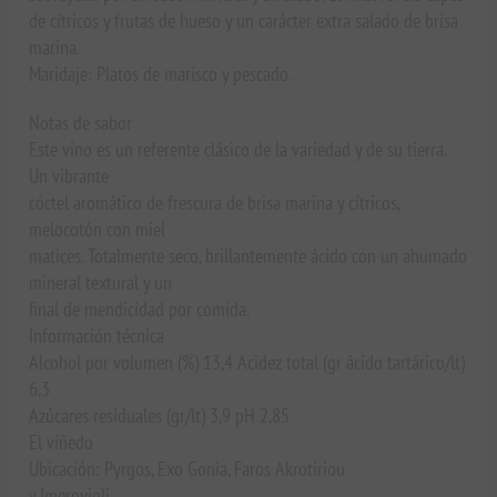
de cítricos y frutas de hueso y un carácter extra salado de brisa
marina.
Maridaje: Platos de marisco y pescado.
Notas de sabor
Este vino es un referente clásico de la variedad y de su tierra.
Un vibrante
cóctel aromático de frescura de brisa marina y cítricos,
melocotón con miel
matices. Totalmente seco, brillantemente ácido con un ahumado
mineral textural y un
final de mendicidad por comida.
Información técnica
Alcohol por volumen (%) 13,4 Acidez total (gr ácido tartárico/lt)
6,3
Azúcares residuales (gr/lt) 3,9 pH 2,85
El viñedo
Ubicación: Pyrgos, Exo Gonia, Faros Akrotiriou
y Imerovigli