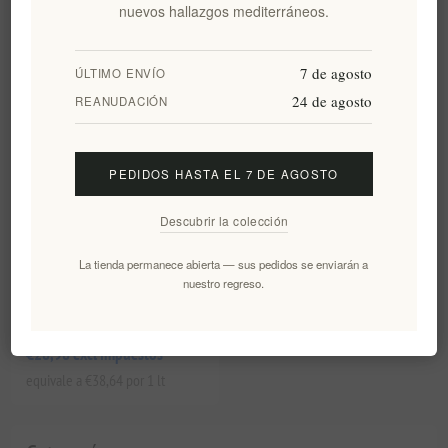
nuevos hallazgos mediterráneos.
equivale a €20,00 por 1 lt
equivale a €43,07 por 1 lt
7 de agosto
ÚLTIMO ENVÍO
24 de agosto
REANUDACIÓN
PEDIDOS HASTA EL 7 DE AGOSTO
Descubrir la colección
La tienda permanece abierta — sus pedidos se enviarán a
nuestro regreso.
Santorini Assyrtiko Vino
Blanco Seco Vinos Santo
EL1666
€28,98 excl impuestos
equivale a €38,64 por 1 lt