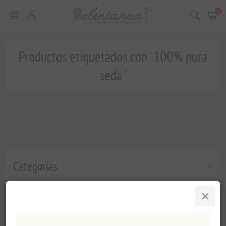
0
Productos etiquetados con ' 100% pura
seda '
Categorías
Etiquetas populares