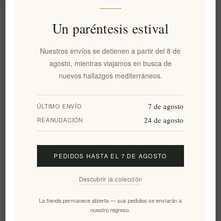
Información
Un paréntesis estival
Nuestros envíos se detienen a partir del 8 de
Mi cuenta
agosto, mientras viajamos en busca de
nuevos hallazgos mediterráneos.
Servicio al cliente
7 de agosto
ÚLTIMO ENVÍO
24 de agosto
Boletín
REANUDACIÓN
PEDIDOS HASTA EL 7 DE AGOSTO
Suscribirse
Desuscribirse
Descubrir la colección
Siguenos
La tienda permanece abierta — sus pedidos se enviarán a
nuestro regreso.