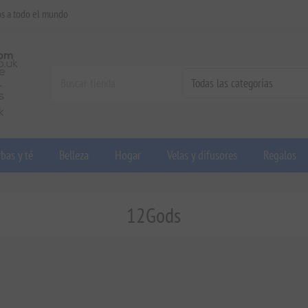
os a todo el mundo
bas y té
Belleza
Hogar
Velas y difusores
Regalos
12Gods