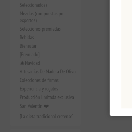
Seleccionados)
Mezclas (compuestas por
expertos)
Selecciones premiadas
Bebidas
Bienestar
[Premiado]
🎄Navidad
Artesanías De Madera De Olivo
Colecciones de firmas
Experiencia y regalos
Producción limitada exclusiva
San Valentín ❤️
[La dieta tradicional cretense]