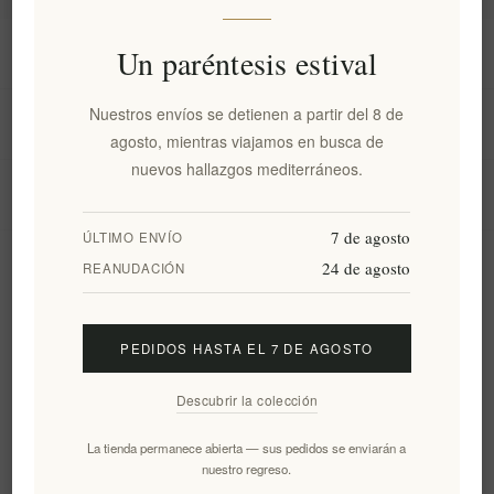
Información
Un paréntesis estival
Nuestros envíos se detienen a partir del 8 de
Mi cuenta
agosto, mientras viajamos en busca de
nuevos hallazgos mediterráneos.
Servicio al cliente
7 de agosto
ÚLTIMO ENVÍO
24 de agosto
Boletín
REANUDACIÓN
PEDIDOS HASTA EL 7 DE AGOSTO
Suscribirse
Desuscribirse
Descubrir la colección
Siguenos
La tienda permanece abierta — sus pedidos se enviarán a
nuestro regreso.