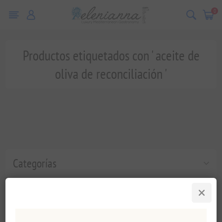
0
Productos etiquetados con ' aceite de
oliva de reconciliación '
Categorías
Etiquetas populares