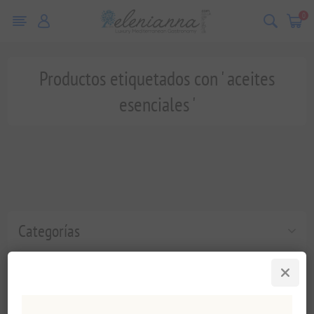
0
Productos etiquetados con ' aceites
esenciales '
Categorías
Etiquetas populares