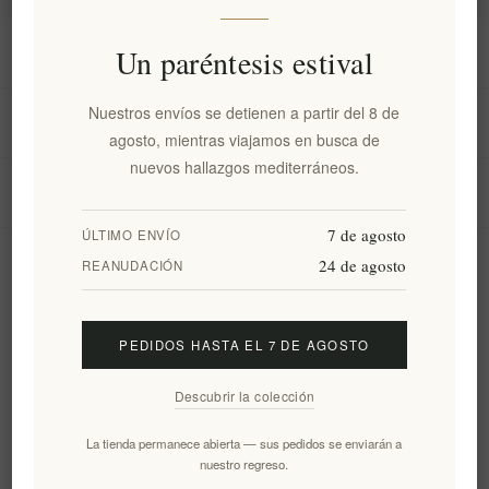
Información
Un paréntesis estival
Nuestros envíos se detienen a partir del 8 de
Mi cuenta
agosto, mientras viajamos en busca de
nuevos hallazgos mediterráneos.
Servicio al cliente
7 de agosto
ÚLTIMO ENVÍO
24 de agosto
Boletín
REANUDACIÓN
PEDIDOS HASTA EL 7 DE AGOSTO
Suscribirse
Desuscribirse
Descubrir la colección
Siguenos
La tienda permanece abierta — sus pedidos se enviarán a
nuestro regreso.