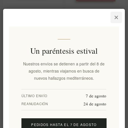
PREMIUM Aceitunas
Aceitunas de Kalamata con
"Kalamata" ecológicas con
D.O.P. Aceite de Oliva Virgen
aceite de oliva virgen extra
Extra 'Greek Pony Farm' 200g
DOP "Kalamata" GREEK PONY
FARM 200g
EL1002
EL1253
Un paréntesis estival
€5,00 excl impuestos
€4,60 excl impuestos
equivale a €25,00 por 1 kg(s)
equivale a €23,00 por 1 kg(s)
Nuestros envíos se detienen a partir del 8 de
agosto, mientras viajamos en busca de
nuevos hallazgos mediterráneos.
Categorías
Etiquetas populares
7 de agosto
ÚLTIMO ENVÍO
24 de agosto
REANUDACIÓN
PEDIDOS HASTA EL 7 DE AGOSTO