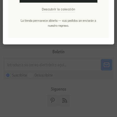
Información
Descubrir la colección
Mi cuenta
La tienda permanece abierta — sus pedidos se enviarán a
nuestro regreso.
Servicio al cliente
Boletín
Suscribirse
Desuscribirse
Siguenos