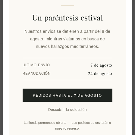
Información
Un paréntesis estival
Nuestros envíos se detienen a partir del 8 de
Mi cuenta
agosto, mientras viajamos en busca de
nuevos hallazgos mediterráneos.
Servicio al cliente
7 de agosto
ÚLTIMO ENVÍO
24 de agosto
Boletín
REANUDACIÓN
PEDIDOS HASTA EL 7 DE AGOSTO
Suscribirse
Desuscribirse
Descubrir la colección
Siguenos
La tienda permanece abierta — sus pedidos se enviarán a
nuestro regreso.