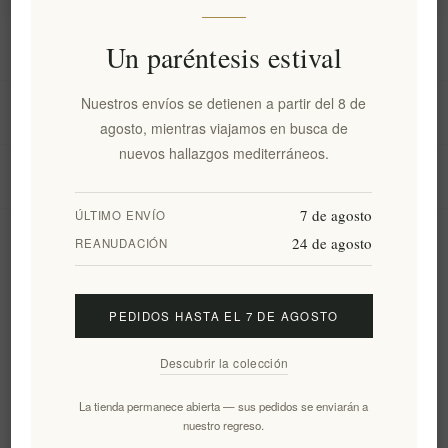
Información
Un paréntesis estival
Nuestros envíos se detienen a partir del 8 de
Mi cuenta
agosto, mientras viajamos en busca de
nuevos hallazgos mediterráneos.
Servicio al cliente
7 de agosto
ÚLTIMO ENVÍO
24 de agosto
Boletín
REANUDACIÓN
PEDIDOS HASTA EL 7 DE AGOSTO
Suscribirse
Desuscribirse
Descubrir la colección
Siguenos
La tienda permanece abierta — sus pedidos se enviarán a
nuestro regreso.