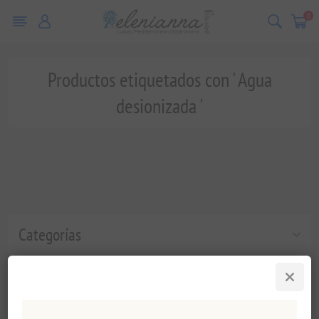
0
Productos etiquetados con ' Agua
desionizada '
Categorías
Etiquetas populares