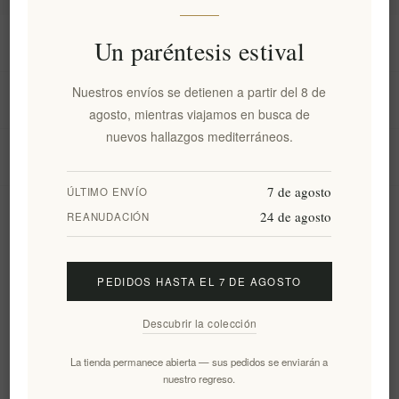
Información
Un paréntesis estival
Nuestros envíos se detienen a partir del 8 de
Mi cuenta
agosto, mientras viajamos en busca de
nuevos hallazgos mediterráneos.
Servicio al cliente
7 de agosto
ÚLTIMO ENVÍO
24 de agosto
Boletín
REANUDACIÓN
PEDIDOS HASTA EL 7 DE AGOSTO
Suscribirse
Desuscribirse
Descubrir la colección
Siguenos
La tienda permanece abierta — sus pedidos se enviarán a
nuestro regreso.