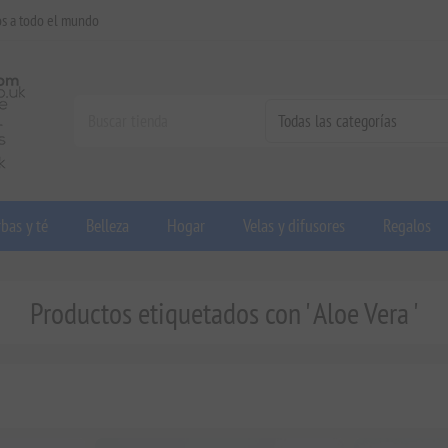
os a todo el mundo
bas y té
Belleza
Hogar
Velas y difusores
Regalos
Productos etiquetados con ' Aloe Vera '