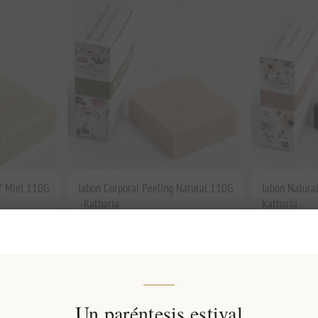
 Y Miel 110G
Jabón Corporal Peeling Natural 110G
Jabón Natura
- Katharia
Katharia
EL17122
EL17123
€5,00 excl impuestos
€5,00 excl i
s)
equivale a €45,45 por 1 kg(s)
equivale a €45
Un paréntesis estival