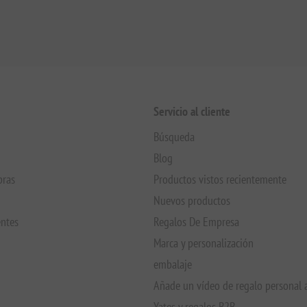
Servicio al cliente
Búsqueda
Blog
pras
Productos vistos recientemente
Nuevos productos
entes
Regalos De Empresa
Marca y personalización
embalaje
Añade un vídeo de regalo personal 
Yates y regalos B2B