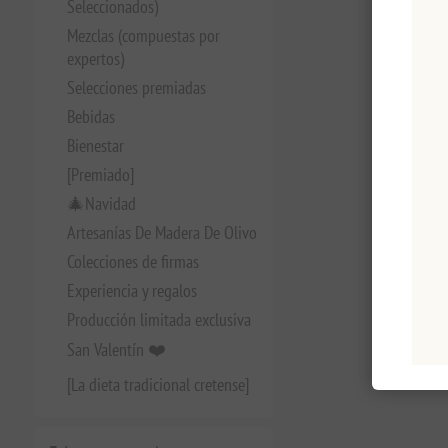
Seleccionados)
Mezclas (compuestas por
expertos)
Selecciones premiadas
Bebidas
Bienestar
[Premiado]
🎄Navidad
Artesanías De Madera De Olivo
Colecciones de firmas
Experiencia y regalos
Producción limitada exclusiva
San Valentín ❤️
[La dieta tradicional cretense]