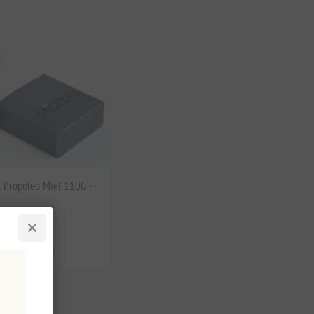
l Propóleo Miel 110G -
mpuestos
,45 por 1 kg(s)