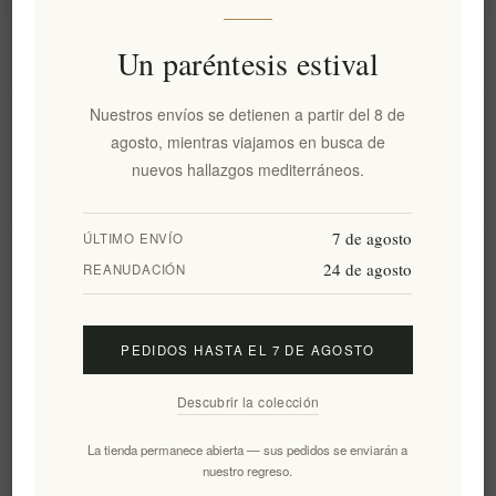
Información
Un paréntesis estival
Nuestros envíos se detienen a partir del 8 de
Mi cuenta
agosto, mientras viajamos en busca de
nuevos hallazgos mediterráneos.
Servicio al cliente
7 de agosto
ÚLTIMO ENVÍO
24 de agosto
Boletín
REANUDACIÓN
PEDIDOS HASTA EL 7 DE AGOSTO
Suscribirse
Desuscribirse
Descubrir la colección
Siguenos
La tienda permanece abierta — sus pedidos se enviarán a
nuestro regreso.