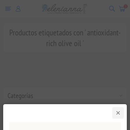
0
Productos etiquetados con ' antioxidant-
rich olive oil '
Categorías
Etiquetas populares