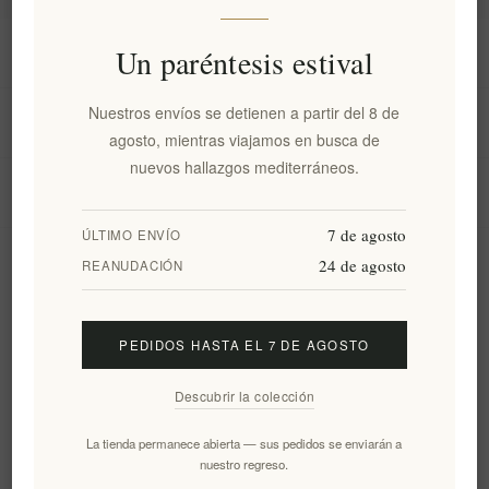
Información
Un paréntesis estival
Nuestros envíos se detienen a partir del 8 de
Mi cuenta
agosto, mientras viajamos en busca de
nuevos hallazgos mediterráneos.
Servicio al cliente
7 de agosto
ÚLTIMO ENVÍO
24 de agosto
Boletín
REANUDACIÓN
PEDIDOS HASTA EL 7 DE AGOSTO
Suscribirse
Desuscribirse
Descubrir la colección
Siguenos
La tienda permanece abierta — sus pedidos se enviarán a
nuestro regreso.