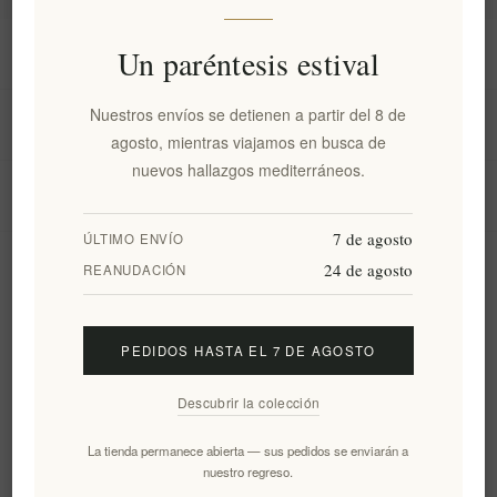
Información
Un paréntesis estival
Nuestros envíos se detienen a partir del 8 de
Mi cuenta
agosto, mientras viajamos en busca de
nuevos hallazgos mediterráneos.
Servicio al cliente
7 de agosto
ÚLTIMO ENVÍO
24 de agosto
Boletín
REANUDACIÓN
PEDIDOS HASTA EL 7 DE AGOSTO
Suscribirse
Desuscribirse
Descubrir la colección
Siguenos
La tienda permanece abierta — sus pedidos se enviarán a
nuestro regreso.