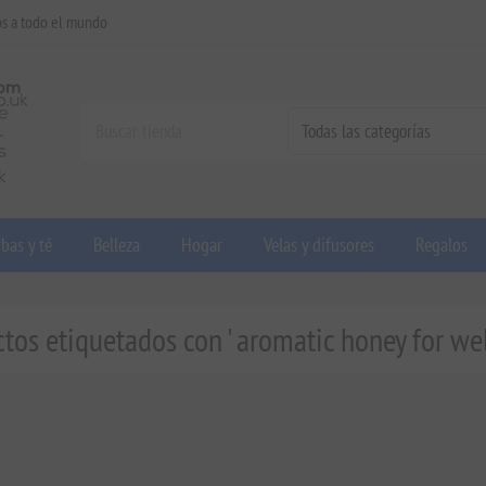
os a todo el mundo
bas y té
Belleza
Hogar
Velas y difusores
Regalos
tos etiquetados con ' aromatic honey for wel