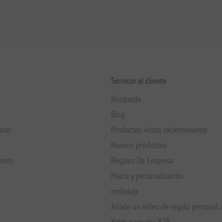
Servicio al cliente
Búsqueda
Blog
pras
Productos vistos recientemente
Nuevos productos
entes
Regalos De Empresa
Marca y personalización
embalaje
Añade un vídeo de regalo personal 
Yates y regalos B2B