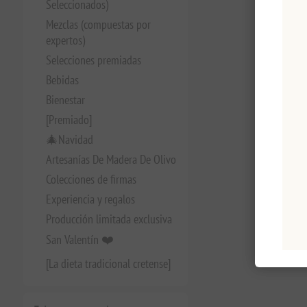
Seleccionados)
Mezclas (compuestas por
expertos)
Selecciones premiadas
Bebidas
Bienestar
[Premiado]
🎄Navidad
Artesanías De Madera De Olivo
Colecciones de firmas
Experiencia y regalos
Producción limitada exclusiva
San Valentín ❤️
[La dieta tradicional cretense]