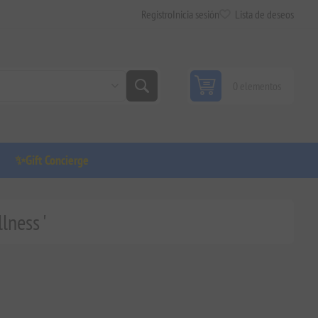
Registro
Inicia sesión
Lista de deseos
0 elementos
✨Gift Concierge
lness '