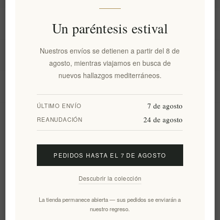
Información
Un paréntesis estival
Nuestros envíos se detienen a partir del 8 de
Mi cuenta
agosto, mientras viajamos en busca de
nuevos hallazgos mediterráneos.
Servicio al cliente
7 de agosto
ÚLTIMO ENVÍO
24 de agosto
Boletín
REANUDACIÓN
PEDIDOS HASTA EL 7 DE AGOSTO
Suscribirse
Desuscribirse
Descubrir la colección
Siguenos
La tienda permanece abierta — sus pedidos se enviarán a
nuestro regreso.