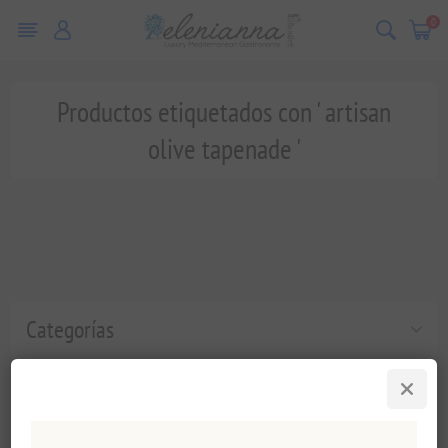
0
Productos etiquetados con ' artisan
olive tapenade '
Categorías
Etiquetas populares