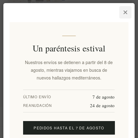
Caja de regalo gourmet
griega de lujo: cesta de
comida artesanal
EL1932
€169,00 excl impuestos
Un paréntesis estival
Nuestros envíos se detienen a partir del 8 de
Categorías
agosto, mientras viajamos en busca de
nuevos hallazgos mediterráneos.
Etiquetas populares
7 de agosto
ÚLTIMO ENVÍO
24 de agosto
REANUDACIÓN
Información
PEDIDOS HASTA EL 7 DE AGOSTO
Mi cuenta