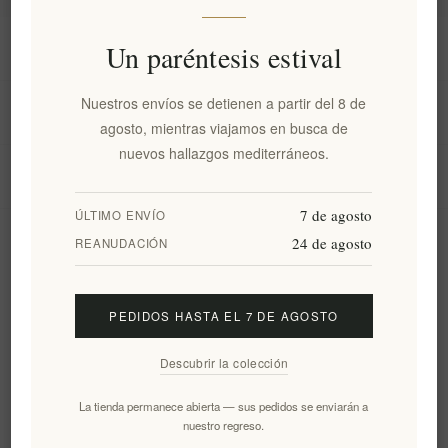
Información
Un paréntesis estival
Nuestros envíos se detienen a partir del 8 de
Mi cuenta
agosto, mientras viajamos en busca de
nuevos hallazgos mediterráneos.
Servicio al cliente
7 de agosto
ÚLTIMO ENVÍO
24 de agosto
Boletín
REANUDACIÓN
PEDIDOS HASTA EL 7 DE AGOSTO
Suscribirse
Desuscribirse
Descubrir la colección
Siguenos
La tienda permanece abierta — sus pedidos se enviarán a
nuestro regreso.