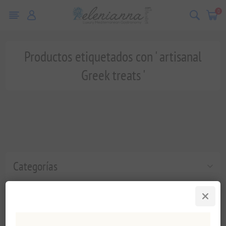
0
Productos etiquetados con ' artisanal
Greek treats '
Categorías
Etiquetas populares