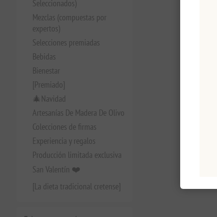
Seleccionados)
Mezclas (compuestas por
expertos)
Selecciones premiadas
Bebidas
Bienestar
[Premiado]
🎄Navidad
Artesanías De Madera De Olivo
Colecciones de firmas
Experiencia y regalos
Producción limitada exclusiva
San Valentín ❤️
[La dieta tradicional cretense]