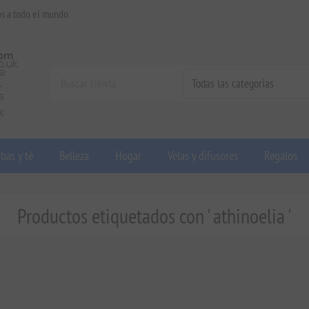
os a todo el mundo
bas y té
Belleza
Hogar
Velas y difusores
Regalos
Productos etiquetados con ' athinoelia '