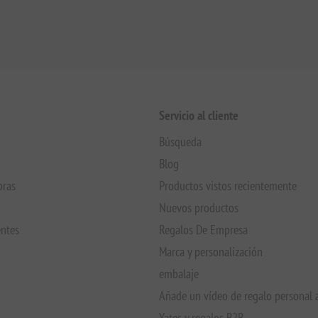
Servicio al cliente
Búsqueda
Blog
pras
Productos vistos recientemente
Nuevos productos
entes
Regalos De Empresa
Marca y personalización
embalaje
Añade un vídeo de regalo personal 
Yates y regalos B2B