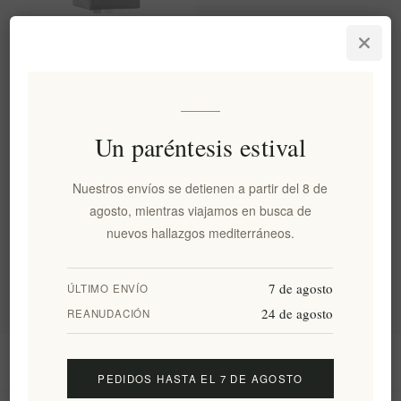
Alelma Bonito del Norte
Alalunga Ventresca de Atún
Alonissos 156g
EL1092
€17,45 excl impuestos
Un paréntesis estival
equivale a €111,86 por 1 kg(s)
Nuestros envíos se detienen a partir del 8 de
Categorías
agosto, mientras viajamos en busca de
nuevos hallazgos mediterráneos.
Etiquetas populares
7 de agosto
ÚLTIMO ENVÍO
24 de agosto
REANUDACIÓN
Información
PEDIDOS HASTA EL 7 DE AGOSTO