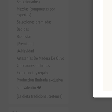
Seleccionados)
Mezclas (compuestas por
expertos)
Selecciones premiadas
Bebidas
Bienestar
[Premiado]
🎄Navidad
Artesanías De Madera De Olivo
Colecciones de firmas
Experiencia y regalos
Producción limitada exclusiva
San Valentín ❤️
[La dieta tradicional cretense]