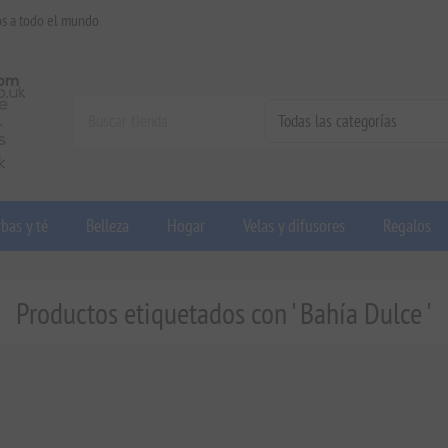
os a todo el mundo
bas y té
Belleza
Hogar
Velas y difusores
Regalos
Productos etiquetados con ' Bahía Dulce '