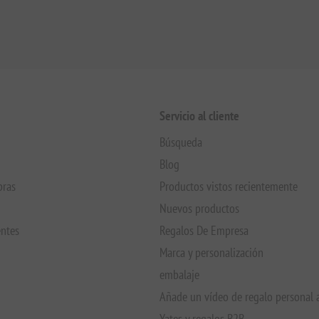
Servicio al cliente
Búsqueda
Blog
pras
Productos vistos recientemente
Nuevos productos
entes
Regalos De Empresa
Marca y personalización
embalaje
Añade un vídeo de regalo personal 
Yates y regalos B2B