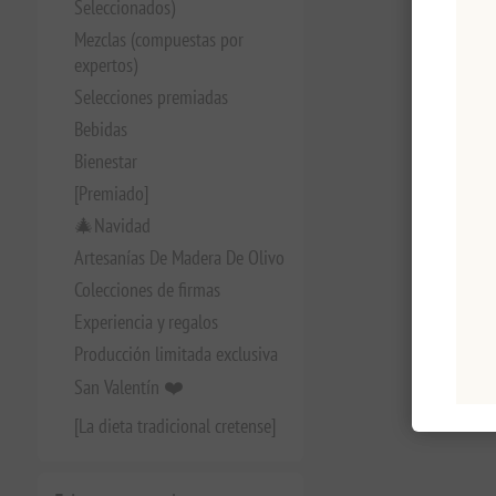
Seleccionados)
Mezclas (compuestas por
expertos)
Selecciones premiadas
Bebidas
Bienestar
[Premiado]
🎄Navidad
Artesanías De Madera De Olivo
Colecciones de firmas
Experiencia y regalos
Producción limitada exclusiva
San Valentín ❤️
[La dieta tradicional cretense]