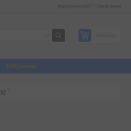
Registro
Inicia sesión
Lista de deseos
0 elementos
✨Gift Concierge
o '