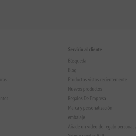
Servicio al cliente
Búsqueda
Blog
pras
Productos vistos recientemente
Nuevos productos
entes
Regalos De Empresa
Marca y personalización
embalaje
Añade un vídeo de regalo personal 
Yates y regalos B2B