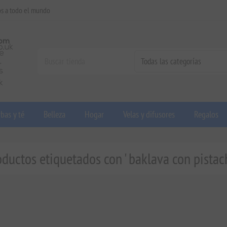
os a todo el mundo
bas y té
Belleza
Hogar
Velas y difusores
Regalos
oductos etiquetados con ' baklava con pistach