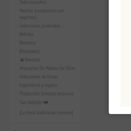
Seleccionados)
Mezclas (compuestas por
expertos)
Selecciones premiadas
Bebidas
Bienestar
[Premiado]
🎄Navidad
Artesanías De Madera De Olivo
Colecciones de firmas
Experiencia y regalos
Producción limitada exclusiva
San Valentín ❤️
[La dieta tradicional cretense]