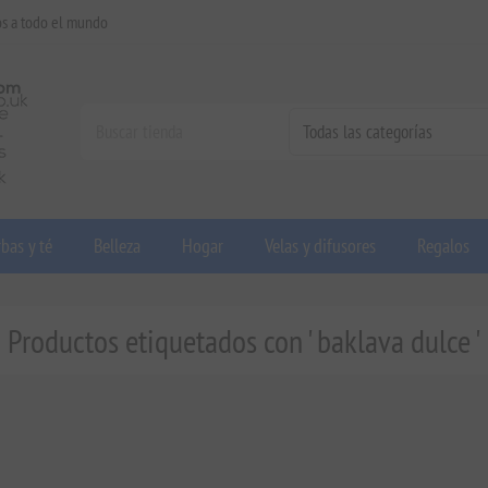
os a todo el mundo
bas y té
Belleza
Hogar
Velas y difusores
Regalos
Productos etiquetados con ' baklava dulce '