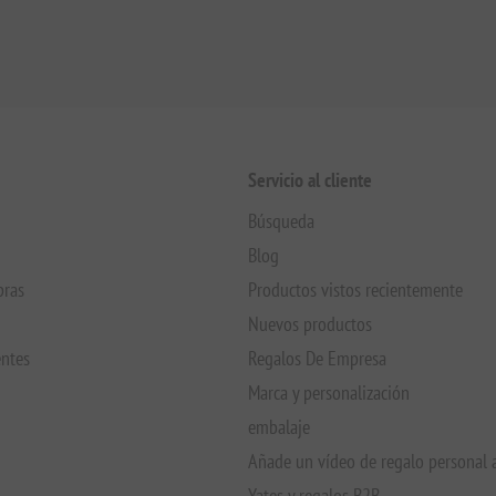
Servicio al cliente
Búsqueda
Blog
pras
Productos vistos recientemente
Nuevos productos
entes
Regalos De Empresa
Marca y personalización
embalaje
Añade un vídeo de regalo personal 
Yates y regalos B2B