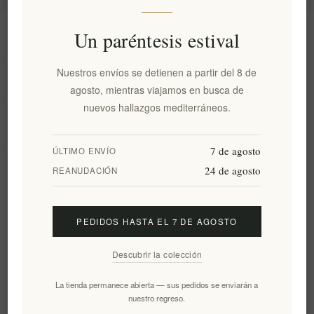
Información
Un paréntesis estival
Nuestros envíos se detienen a partir del 8 de
Mi cuenta
agosto, mientras viajamos en busca de
nuevos hallazgos mediterráneos.
Servicio al cliente
7 de agosto
ÚLTIMO ENVÍO
24 de agosto
Boletín
REANUDACIÓN
PEDIDOS HASTA EL 7 DE AGOSTO
Suscribirse
Desuscribirse
Descubrir la colección
Siguenos
La tienda permanece abierta — sus pedidos se enviarán a
nuestro regreso.