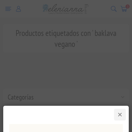
0
Productos etiquetados con ' baklava
vegano '
Categorías
Etiquetas populares