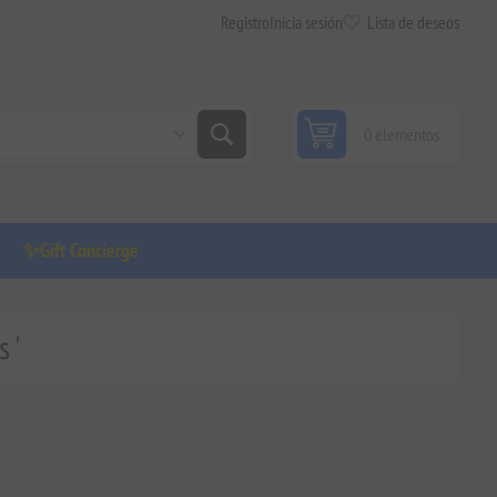
Registro
Inicia sesión
Lista de deseos
0 elementos
✨Gift Concierge
 '