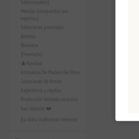
Seleccionados)
Mezclas (compuestas por
expertos)
Selecciones premiadas
Bebidas
Bienestar
[Premiado]
🎄Navidad
Artesanías De Madera De Olivo
Colecciones de firmas
Experiencia y regalos
Producción limitada exclusiva
San Valentín ❤️
[La dieta tradicional cretense]