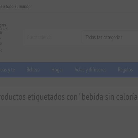
os a todo el mundo
bas y té
Belleza
Hogar
Velas y difusores
Regalos
roductos etiquetados con ' bebida sin calorías