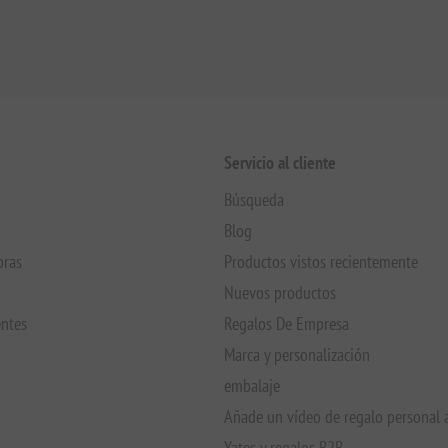
Servicio al cliente
Búsqueda
Blog
pras
Productos vistos recientemente
Nuevos productos
entes
Regalos De Empresa
Marca y personalización
embalaje
Añade un vídeo de regalo personal 
Yates y regalos B2B