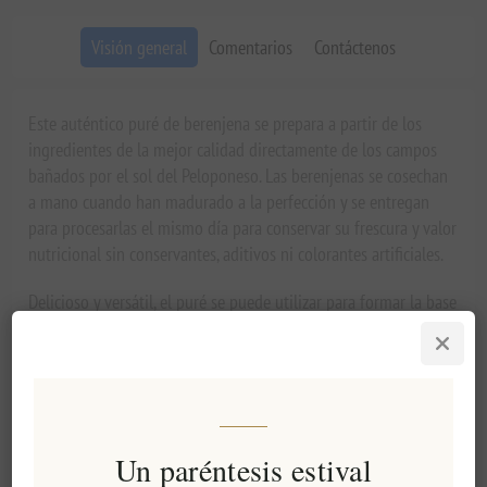
Visión general
Comentarios
Contáctenos
Este auténtico puré de berenjena se prepara a partir de los
ingredientes de la mejor calidad directamente de los campos
bañados por el sol del Peloponeso. Las berenjenas se cosechan
a mano cuando han madurado a la perfección y se entregan
para procesarlas el mismo día para conservar su frescura y valor
nutricional sin conservantes, aditivos ni colorantes artificiales.
Delicioso y versátil, el puré se puede utilizar para formar la base
de la famosa ensalada griega de berenjena con la simple
adición de limones frescos exprimidos y aceite de oliva virgen
extra, como una sabrosa variedad de pan o galletas y como un
delicioso aderezo para verduras frescas.
Historia
Un paréntesis estival