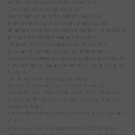
archivos para logotipos o diseños personalizados.
¿Cómo debo cuidar la madera de olivo?
Lavar a mano con agua tibia y jabón suave, y secar
inmediatamente. Aplicar aceite mineral apto para uso
alimentario cada pocas semanas para mantener la hidratación y
el brillo. Evitar remojar o lavar en el lavavajillas.
¿El tamaño de 10 cm es adecuado para el uso diario?
Sí. Su tamaño compacto es ideal para moler pequeñas
cantidades de especias, machacar ajo o preparar pesto para una
o dos personas. Se adapta cómodamente a la mano y se guarda
fácilmente.
¿Puedo devolver un mortero personalizado?
Los artículos personalizados no admiten devoluciones ni
cambios. Por favor, revise detenidamente el grabado antes de
realizar su pedido. Podrá ver una vista previa digital durante el
proceso de compra.
Aporta calidez, aroma y un toque artesanal a tu ritual culinario
diario.
Realza tu cocina con este exquisito molinillo de madera de
olivo, que destaca por sus vetas únicas y sus cálidos tonos miel.