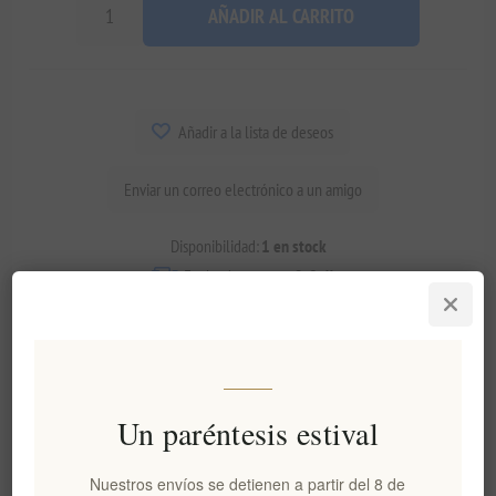
AÑADIR AL CARRITO
Añadir a la lista de deseos
Enviar un correo electrónico a un amigo
Disponibilidad:
1 en stock
Fecha de entrega:
2-8 días
Visión general
especificaciones
Comentarios
Contáctenos
Un paréntesis estival
Nuestros envíos se detienen a partir del 8 de
Este mortero artesanal de madera de olivo aporta un toque de